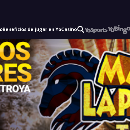
vo
Beneficios de jugar en YoCasino