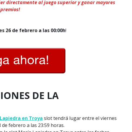
der directamente al juego superior y ganar mayores
premios!
es 26 de febrero a las 00:00h
!
IONES DE LA
 Lapiedra en Troya
slot tendrá lugar entre el viernes
 de febrero a las 23:59 horas.