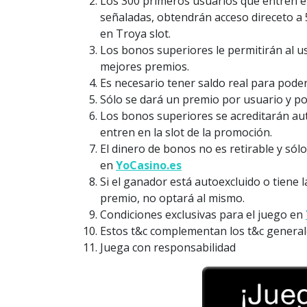
Los 300 primeros usuarios que entren en
señaladas, obtendrán acceso direceto a 
en Troya slot.
Los bonos superiores le permitirán al u
mejores premios.
Es necesario tener saldo real para pode
Sólo se dará un premio por usuario y por
Los bonos superiores se acreditarán au
entren en la slot de la promoción.
El dinero de bonos no es retirable y sól
en
YoCasino.es
Si el ganador está autoexcluido o tiene 
premio, no optará al mismo.
Condiciones exclusivas para el juego en
Estos t&c complementan los t&c genera
Juega con responsabilidad