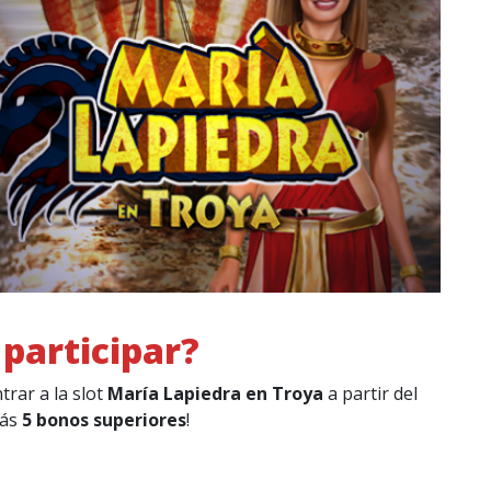
participar?
trar a la slot
María Lapiedra en Troya
a partir del
rás
5 bonos superiores
!