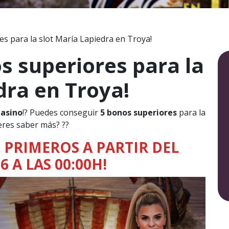
s para la slot María Lapiedra en Troya!
s superiores para la
dra en Troya!
asino
!? Puedes conseguir
5 bonos superiores
para la
res saber más? ??
0 PRIMEROS A PARTIR DEL
6 A LAS 00:00H!