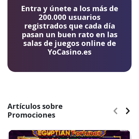
Entra y únete a los más de
200.000 usuarios
registrados que cada día
pasan un buen rato en las
salas de juegos online de
YoCasino.es
Artículos sobre
Promociones