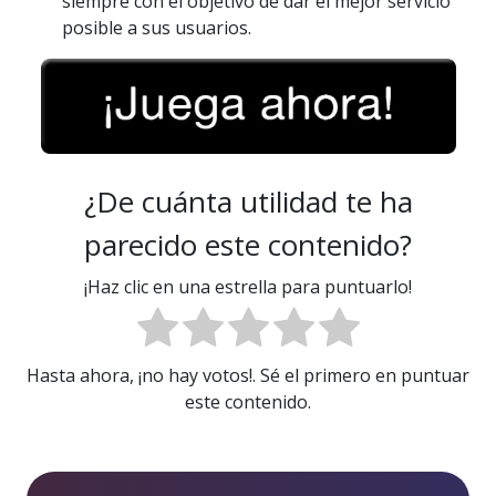
siempre con el objetivo de dar el mejor servicio
posible a sus usuarios.
¿De cuánta utilidad te ha
parecido este contenido?
¡Haz clic en una estrella para puntuarlo!
Hasta ahora, ¡no hay votos!. Sé el primero en puntuar
este contenido.