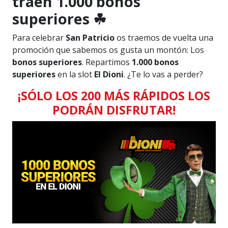
traen 1.000 bonos
superiores ☘
Para celebrar
San Patricio
os traemos de vuelta una
promoción que sabemos os gusta un montón: Los
bonos superiores
. Repartimos
1.000 bonos
superiores
en la slot
El Dioni
. ¿Te lo vas a perder?
¡SÓLO LOS 200 MÁS RÁPIDOS LOS
PODRÁN DISFRUTAR!