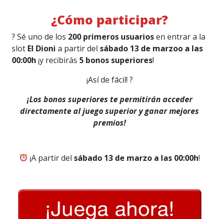
¿Cómo participar?
? Sé uno de los
200 primeros usuarios
en entrar a la
slot
El Dioni
a partir del
sábado 13 de marzoo a las
00:00h
¡y recibirás
5 bonos superiores
!
¡Así de fácil! ?
¡Los bonos superiores te permitirán acceder
directamente al juego superior y ganar mejores
premios!
¡A partir del
sábado 13 de marzo a las 00:00h
!