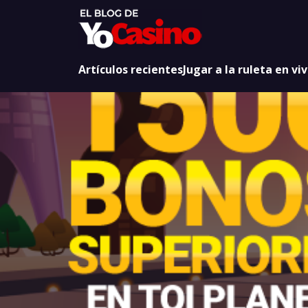
Artículos recientes
Jugar a la ruleta en vi