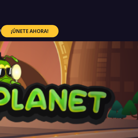
¡ÚNETE AHORA!