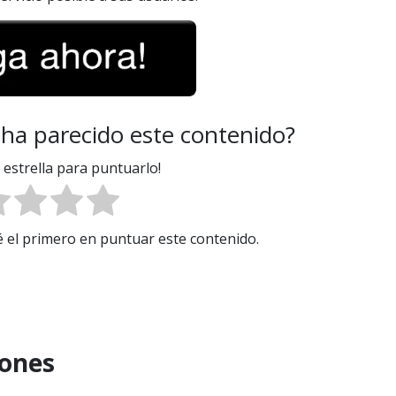
 ha parecido este contenido?
a estrella para puntuarlo!
Sé el primero en puntuar este contenido.
iones