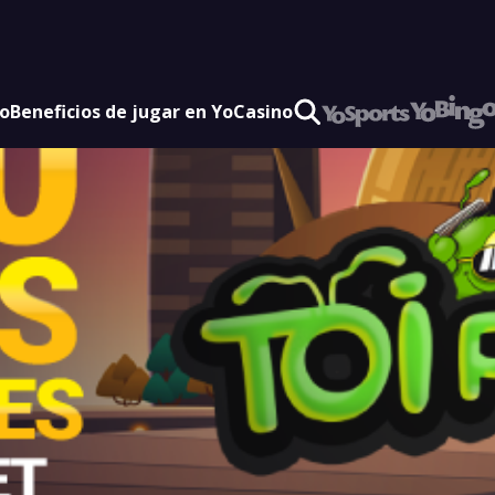
vo
Beneficios de jugar en YoCasino