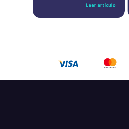
de casino en línea, aprovechar al
Leer artículo
máximo las ofertas y promociones
es esencial para aumentar tus
posibilidades de ganar. En
YoCasino, entendemos la
importancia de brindar a nuestros
jugadores un valor añadido
constante. En este artículo, te
mostraremos cómo mantenerte
informado