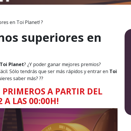
res en Toi Planet! ?
nos superiores en
Toi Planet
? ¿Y poder ganar mejores premios?
ácil. Sólo tendrás que ser más rápidos y entrar en
Toi
Quieres saber más? ??
0 PRIMEROS A PARTIR DEL
 A LAS 00:00H!