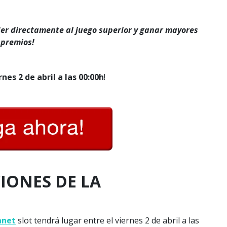
der directamente al juego superior y ganar mayores
premios!
rnes 2 de abril a las 00:00h
!
IONES DE LA
anet
slot tendrá lugar entre el viernes 2 de abril a las