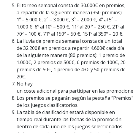
El torneo semanal consta de 30.000€ en premios,
a repartir de la siguiente manera (350 premios):
1º – 5.000 €, 2º – 3.000 €, 3º – 2.000 €, 4º al 5º –
1.000 €, 6º al 10º – 500 €, 11º al 20 º – 250 €, 21º al
70º – 100 €, 71º al 150º – 50 €, 151º al 350º – 20 €.
La lluvia de premios semanal consta de un total
de 32.200€ en premios a repartir 4.600€ cada día
de la siguiente manera (80 premios): 1 premio de
1.000€, 2 premios de 500€, 6 premios de 100€, 20
premios de 50€, 1 premio de 43€ y 50 premios de
20€.
No hay
un coste adicional para participar en las promocio
Los premios se pagarán según la pestaña “Premios
de los juegos clasificatorios.
La tabla de clasificación estará disponible en
tiempo real durante las fechas de la promoción
dentro de cada uno de los juegos seleccionados