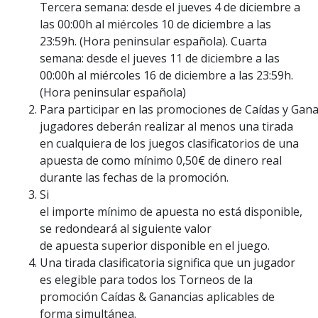
Tercera semana: desde el jueves 4 de diciembre a
las 00:00h al miércoles 10 de diciembre a las
23:59h. (Hora peninsular española). Cuarta
semana: desde el jueves 11 de diciembre a las
00:00h al miércoles 16 de diciembre a las 23:59h.
(Hora peninsular española)
Para participar en las promociones de Caídas y Gana
jugadores deberán realizar al menos una tirada
en cualquiera de los juegos clasificatorios de una
apuesta de como mínimo 0,50€ de dinero real
durante las fechas de la promoción.
Si
el importe mínimo de apuesta no está disponible,
se redondeará al siguiente valor
de apuesta superior disponible en el juego.
Una tirada clasificatoria significa que un jugador
es elegible para todos los Torneos de la
promoción Caídas & Ganancias aplicables de
forma simultánea.