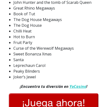
John Hunter and the tomb of Scarab Queen
Great Rhino Megaways
Book of Tut
The Dog House Megaways
The Dog House
Chilli Heat
Hot to Burn
Fruit Party
Curse of the Werewolf Megaways
Sweet Bonanza Xmas
Santa
Leprechaun Carol
Peaky Blinders
Joker’s Jewel
¡Encuentra tu diversión en
YoCasino
!