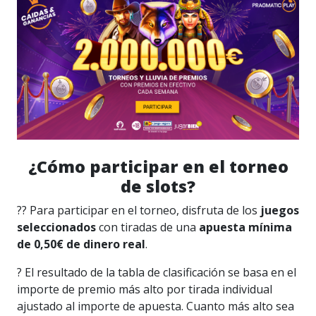
¿Cómo participar en el torneo
de slots?
?? Para participar en el torneo, disfruta de los
juegos
seleccionados
con tiradas de una
apuesta mínima
de 0,50€ de dinero real
.
? El resultado de la tabla de clasificación se basa en el
importe de premio más alto por tirada individual
ajustado al importe de apuesta. Cuanto más alto sea