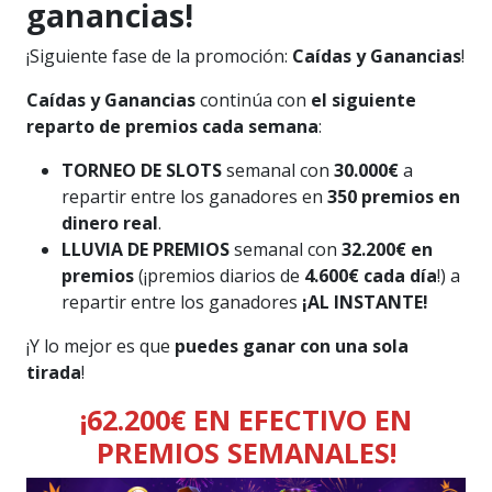
ganancias!
¡Siguiente fase de la promoción:
Caídas y Ganancias
!
Caídas y Ganancias
continúa con
el siguiente
reparto de premios cada semana
:
TORNEO DE SLOTS
semanal con
30.000€
a
repartir entre los ganadores en
350 premios en
dinero real
.
LLUVIA DE PREMIOS
semanal con
32.200€ en
premios
(¡premios diarios de
4.600€ cada día
!) a
repartir entre los ganadores
¡AL INSTANTE!
¡Y lo mejor es que
puedes ganar con una sola
tirada
!
¡62.200€ EN EFECTIVO EN
PREMIOS SEMANALES!