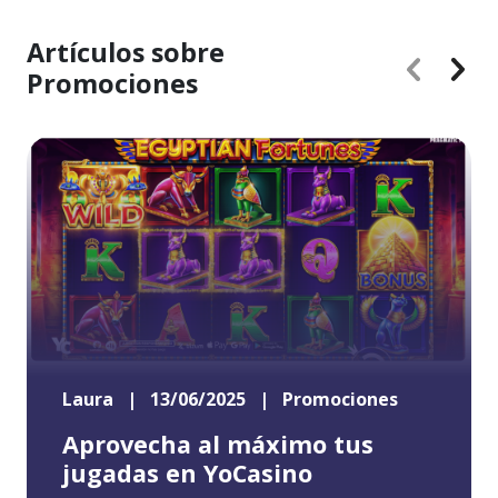
Artículos sobre
Promociones
Laura
|
13/06/2025
|
Promociones
Aprovecha al máximo tus
jugadas en YoCasino