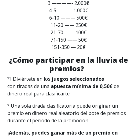
3 ————- 2.000€
4-5 ——— 1.000€
6-10 ——— 500€
11-20 —— 250€
21-70 —— 100€
71-150 —— 50€
151-350 — 20€
¿Cómo participar en la lluvia de
premios?
?? Diviértete en los
juegos seleccionados
con tiradas de una
apuesta mínima de 0,50€
de
dinero real para clasificarte.
? Una sola tirada clasificatoria puede originar un
premio en dinero real aleatorio del bote de premios
durante el periodo de la promoción.
¡Además, puedes ganar más de un premio en