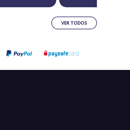
Móvil. Una de las promocione
ara usuarios
destacadas dentro del portal 
como tiradas gratis. En
ruleta Lucky Spin, con la que 
, vamos a hablar sobre
VER TODOS
posible ganar diferentes pre
ienvenida del 100% en
entre los que destacan tirada
ósito, con el que los
gratis, bonos para