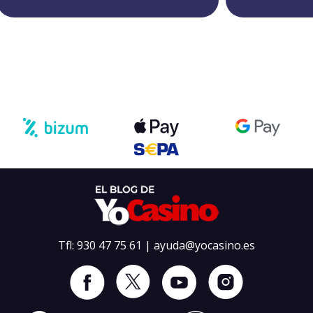
online. A través de saldos de juego,
eventuales p
giros gratis, reintegros entre otras
recurrentes 
amenidades, el casino busca darles
esta ocasión
la oportunidad a los jugadores de
el bono de b
maximizar su experiencia de
el primer dep
usuarios
Tfl:
930 47 75 61
|
ayuda@yocasino.es