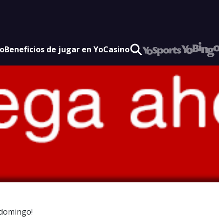
vo
Beneficios de jugar en YoCasino
 domingo!