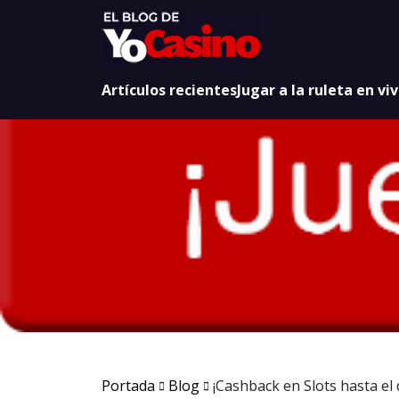
Artículos recientes
Jugar a la ruleta en vi
Portada
Blog
¡Cashback en Slots hasta el