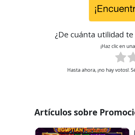
¿De cuánta utilidad te
¡Haz clic en un
Hasta ahora, ¡no hay votos!. 
Artículos sobre Promoc