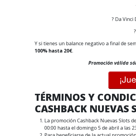
? Da Vinci
Y si tienes un balance negativo a final de s
100% hasta 20€
.
Promoción válida sól
TÉRMINOS Y CONDI
CASHBACK NUEVAS S
La promoción Cashback Nuevas Slots de Y
00:00 hasta el domingo 5 de abril a las 
Para beneficiarse de la actual promoción