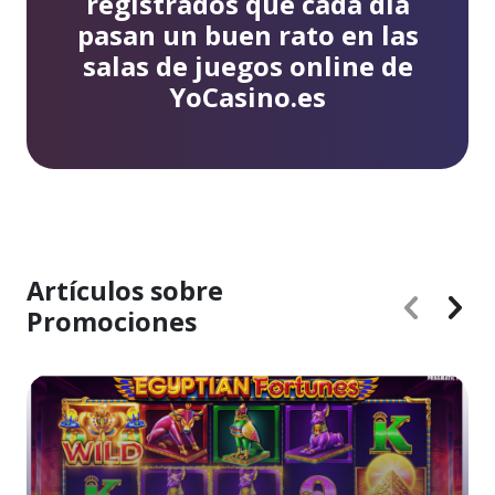
registrados que cada día
pasan un buen rato en las
salas de juegos online de
YoCasino.es
Artículos sobre
Promociones