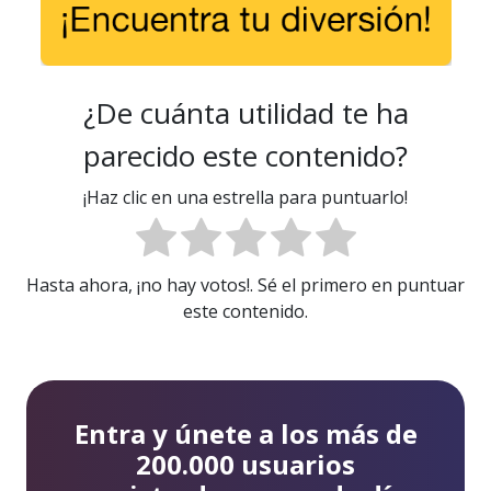
¿De cuánta utilidad te ha
parecido este contenido?
¡Haz clic en una estrella para puntuarlo!
Hasta ahora, ¡no hay votos!. Sé el primero en puntuar
este contenido.
Entra y únete a los más de
200.000 usuarios