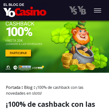
Portada
Blog
¡100% de cashback con las
novedades en slots!
¡100% de cashback con las