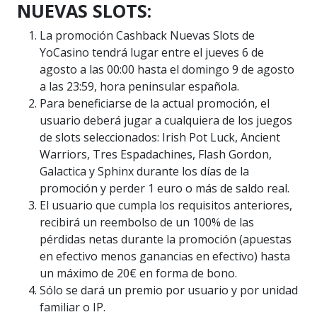
NUEVAS SLOTS:
La promoción Cashback Nuevas Slots de
YoCasino tendrá lugar entre el jueves 6 de
agosto a las 00:00 hasta el domingo 9 de agosto
a las 23:59, hora peninsular española.
Para beneficiarse de la actual promoción, el
usuario deberá jugar a cualquiera de los juegos
de slots seleccionados: Irish Pot Luck, Ancient
Warriors, Tres Espadachines, Flash Gordon,
Galactica y Sphinx durante los días de la
promoción y perder 1 euro o más de saldo real.
El usuario que cumpla los requisitos anteriores,
recibirá un reembolso de un 100% de las
pérdidas netas durante la promoción (apuestas
en efectivo menos ganancias en efectivo) hasta
un máximo de 20€ en forma de bono.
Sólo se dará un premio por usuario y por unidad
familiar o IP.