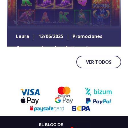
Laura
|
13/06/2025
|
Promociones
Aprovecha al máximo tus
jugadas en YoCasino
VER TODOS
Introducción a las Ofertas Dinámicas de
YoCasino En el emocionante mundo de los
juegos de casino en línea, aprovechar al
máximo las ofertas y promociones es esencial
Leer artículo
para aumentar tus posibilidades de ganar. En
YoCasino, entendemos la importancia de
brindar a nuestros jugadores un valor añadido
constante. En este artículo, te mostraremos
cómo mantenerte informado