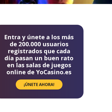
Entra y únete a los más
de 200.000 usuarios
registrados que cada
día pasan un buen rato
en las salas de juegos
online de YoCasino.es
¡ÚNETE AHORA!