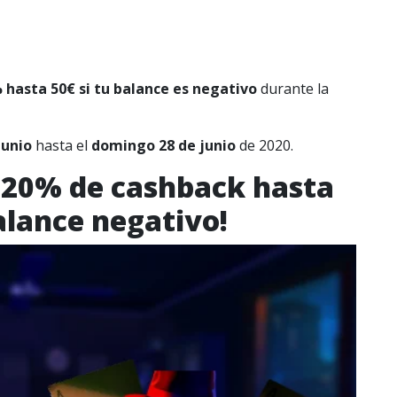
 hasta 50€ si tu balance es negativo
durante la
junio
hasta el
domingo 28 de junio
de 2020.
 20% de cashback hasta
alance negativo!