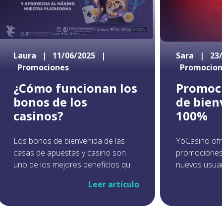
Laura
|
11/06/2025
|
Sara
|
23
Promociones
Promocio
¿Cómo funcionan los
Promoc
bonos de los
de bien
casinos?
100%
Los bonos de bienvenida de las
YoCasino ofr
casas de apuestas y casino son
promociones
uno de los mejores beneficios que
nuevos usuar
pueden conseguir los jugadores al
de bienvenid
Leer artículo
registrarse para jugar al casino
mismo dinero
online. A través de saldos de juego,
eventuales p
giros gratis, reintegros entre otras
recurrentes 