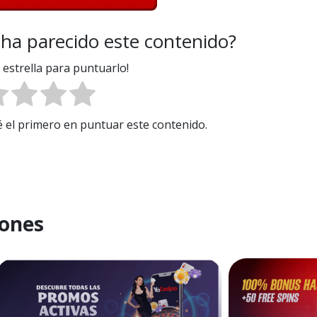
 ha parecido este contenido?
a estrella para puntuarlo!
Sé el primero en puntuar este contenido.
iones