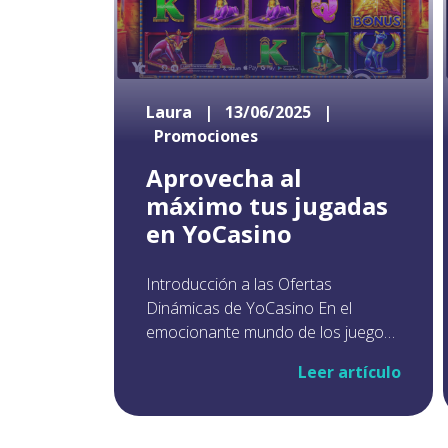
Laura
|
13/06/2025
|
Promociones
Aprovecha al
máximo tus jugadas
en YoCasino
Introducción a las Ofertas
Dinámicas de YoCasino En el
emocionante mundo de los juegos
de casino en línea, aprovechar al
Leer artículo
máximo las ofertas y promociones
es esencial para aumentar tus
posibilidades de ganar. En