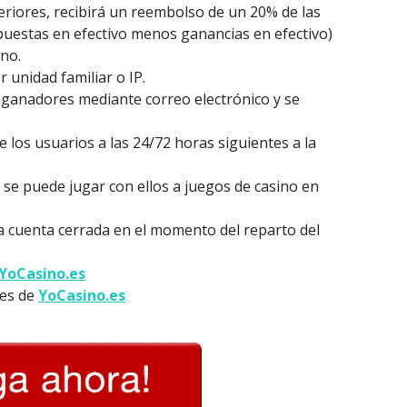
eriores, recibirá un reembolso de un 20% de las
puestas en efectivo menos ganancias en efectivo)
no.
 unidad familiar o IP.
 ganadores mediante correo electrónico y se
e los usuarios a las 24/72 horas siguientes a la
o se puede jugar con ellos a juegos de casino en
la cuenta cerrada en el momento del reparto del
YoCasino.es
les de
YoCasino.es