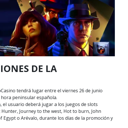
IONES DE LA
asino tendrá lugar entre el viernes 26 de junio
, hora peninsular española.
, el usuario deberá jugar a los juegos de slots
 Hunter, Journey to the west, Hot to burn, John
f Egypt o Arévalo, durante los días de la promoción y