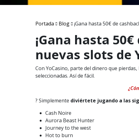
Portada
Blog
¡Gana hasta 50€ de cashback
¡Gana hasta 50€ 
nuevas slots de 
Con YoCasino, parte del dinero que pierdas, 
seleccionadas. Así de fácil.
¿Cóm
? Simplemente
diviértete jugando a las si
Cash Noire
Aurora Beast Hunter
Journey to the west
Hot to burn