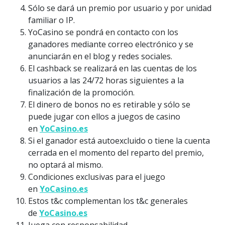
Sólo se dará un premio por usuario y por unidad
familiar o IP.
YoCasino se pondrá en contacto con los
ganadores mediante correo electrónico y se
anunciarán en el blog y redes sociales.
El cashback se realizará en las cuentas de los
usuarios a las 24/72 horas siguientes a la
finalización de la promoción.
El dinero de bonos no es retirable y sólo se
puede jugar con ellos a juegos de casino
en
YoCasino.es
Si el ganador está autoexcluido o tiene la cuenta
cerrada en el momento del reparto del premio,
no optará al mismo.
Condiciones exclusivas para el juego
en
YoCasino.es
Estos t&c complementan los t&c generales
de
YoCasino.es
Juega con responsabilidad.