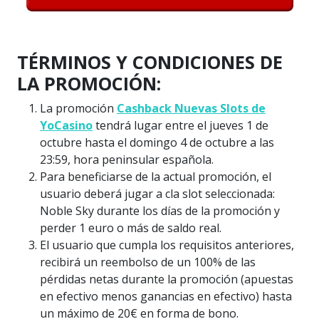
TÉRMINOS Y CONDICIONES DE
LA PROMOCIÓN:
La promoción
Cashback Nuevas Slots de
YoCasino
tendrá lugar entre el jueves 1 de
octubre hasta el domingo 4 de octubre a las
23:59, hora peninsular española.
Para beneficiarse de la actual promoción, el
usuario deberá jugar a cla slot seleccionada:
Noble Sky durante los días de la promoción y
perder 1 euro o más de saldo real.
El usuario que cumpla los requisitos anteriores,
recibirá un reembolso de un 100% de las
pérdidas netas durante la promoción (apuestas
en efectivo menos ganancias en efectivo) hasta
un máximo de 20€ en forma de bono.