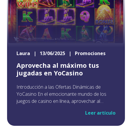
Laura
|
13/06/2025
|
Promociones
Aprovecha al máximo tus
jugadas en YoCasino
Introducción a las Ofertas Dinámicas de
YoCasino En el emocionante mundo de los
juegos de casino en línea, aprovechar al
máximo las ofertas y promociones es esencial
Leer artículo
para aumentar tus posibilidades de ganar. En
YoCasino, entendemos la importancia de
brindar a nuestros jugadores un valor añadido