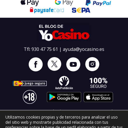
Tfl:
930 47 75 61
|
ayuda@yocasino.es
SOBRE NOSOTROS
TÉRMINOS Y CONDICIONES
Utilizamos cookies propias y de terceros para analizar el uso
POLÍTICA DE PRIVACIDAD
JUEGO AUTORIZADO
del sitio web y mostrarte publicidad relacionada con tus
JUEGO SEGURO
CONTACTO
preferencias sobre la base de un perfil elaborado a partir de tus