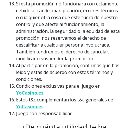
Si esta promoción no funcionara correctamente
debido a fraude, manipulación, errores técnicos
o cualquier otra cosa que esté fuera de nuestro
control y que afecte al funcionamiento, la
administración, la seguridad o la equidad de esta
promoción, nos reservamos el derecho de
descalificar a cualquier persona involucrada.
También tendremos el derecho de cancelar,
modificar o suspender la promoción.
Al participar en la promoción, confirmas que has
leído y estás de acuerdo con estos términos y
condiciones.
Condiciones exclusivas para el juego en
YoCasino.es
.
Estos t&c complementan los t&c generales de
YoCasino.es
.
Juega con responsabilidad.
¿De cuánta utilidad te ha