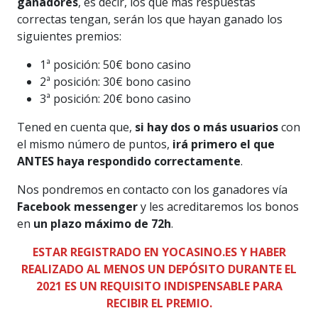
ganadores
, es decir, los que más respuestas
correctas tengan, serán los que hayan ganado los
siguientes premios:
1ª posición: 50€ bono casino
2ª posición: 30€ bono casino
3ª posición: 20€ bono casino
Tened en cuenta que,
si hay dos o más usuarios
con
el mismo número de puntos,
irá primero el que
ANTES haya respondido correctamente
.
Nos pondremos en contacto con los ganadores vía
Facebook messenger
y les acreditaremos los bonos
en
un plazo máximo de 72h
.
ESTAR REGISTRADO EN YOCASINO.ES Y HABER
REALIZADO AL MENOS UN DEPÓSITO DURANTE EL
2021 ES UN REQUISITO INDISPENSABLE PARA
RECIBIR EL PREMIO.