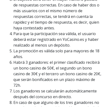
de respuestas correctas. En caso de haber dos o
más usuarios con el mismo número de
respuestas correctas, se tendrá en cuenta la
rapidez y el tiempo de respuesta, es decir, quien
haya contestado antes.
Para que la participación sea válida, el usuario
deberá estar registrado en YoCasino.es y haber
realizado al menos un depósito.
La promoción es válida solo para mayores de 18
años.
Habrá 3 ganadores: el primer clasificado recibirá
un bono casino de 50€, el segundo un bono
casino de 30€ y el tercero un bono casino de 20€,
que serán bonificados en un plazo máximo de
72h.
Los ganadores se calcularán automáticamente
después del concurso en directo.
En caso de que alguno de los tres ganadores no