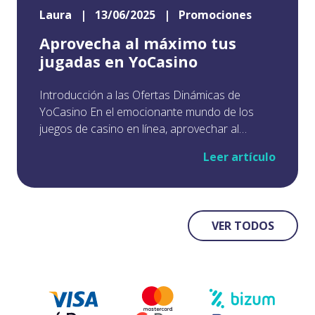
Laura
|
13/06/2025
|
Promociones
Aprovecha al máximo tus
jugadas en YoCasino
Introducción a las Ofertas Dinámicas de
YoCasino En el emocionante mundo de los
juegos de casino en línea, aprovechar al
máximo las ofertas y promociones es esencial
Leer artículo
para aumentar tus posibilidades de ganar. En
YoCasino, entendemos la importancia de
brindar a nuestros jugadores un valor añadido
constante. En este artículo, te mostraremos
VER TODOS
cómo mantenerte informado