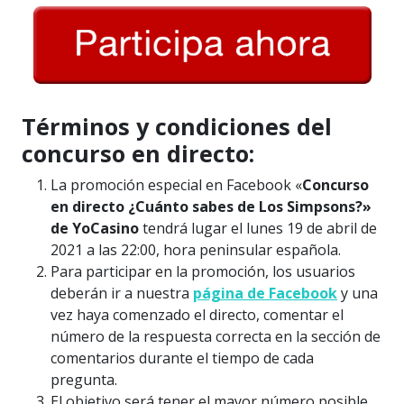
Términos y condiciones del
concurso en directo:
La promoción especial en Facebook «
Concurso
en directo ¿Cuánto sabes de Los Simpsons?»
de YoCasino
tendrá lugar el lunes 19 de abril de
2021 a las 22:00, hora peninsular española.
Para participar en la promoción, los usuarios
deberán ir a nuestra
página de Facebook
y una
vez haya comenzado el directo, comentar el
número de la respuesta correcta en la sección de
comentarios durante el tiempo de cada
pregunta.
El objetivo será tener el mayor número posible