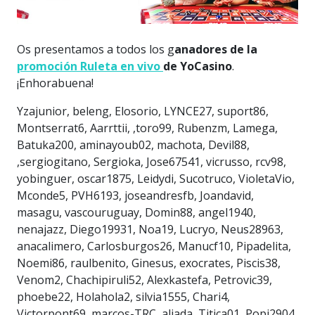
Os presentamos a todos los g
anadores de la
promoción Ruleta en vivo
de YoCasino
.
¡Enhorabuena!
Yzajunior, beleng, Elosorio, LYNCE27, suport86,
Montserrat6, Aarrttii, ,toro99, Rubenzm, Lamega,
Batuka200, aminayoub02, machota, Devil88,
,sergiogitano, Sergioka, Jose67541, vicrusso, rcv98,
yobinguer, oscar1875, Leidydi, Sucotruco, VioletaVio,
Mconde5, PVH6193, joseandresfb, Joandavid,
masagu, vascouruguay, Domin88, angel1940,
nenajazz, Diego19931, Noa19, Lucryo, Neus28963,
anacalimero, Carlosburgos26, Manucf10, Pipadelita,
Noemi86, raulbenito, Ginesus, exocrates, Piscis38,
Venom2, Chachipiruli52, Alexkastefa, Petrovic39,
phoebe22, Holahola2, silvia1555, Chari4,
Victorpont69, marcos-TRC, aliada, Titica01, Popi2904,