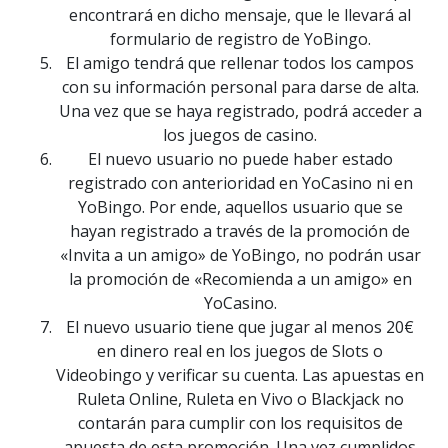
encontrará en dicho mensaje, que le llevará al
formulario de registro de YoBingo.
El amigo tendrá que rellenar todos los campos
con su información personal para darse de alta.
Una vez que se haya registrado, podrá acceder a
los juegos de casino.
El nuevo usuario no puede haber estado
registrado con anterioridad en YoCasino ni en
YoBingo. Por ende, aquellos usuario que se
hayan registrado a través de la promoción de
«Invita a un amigo» de YoBingo, no podrán usar
la promoción de «Recomienda a un amigo» en
YoCasino.
El nuevo usuario tiene que jugar al menos 20€
en dinero real en los juegos de Slots o
Videobingo y verificar su cuenta. Las apuestas en
Ruleta Online, Ruleta en Vivo o Blackjack no
contarán para cumplir con los requisitos de
apuesta de esta promoción. Una vez cumplidos