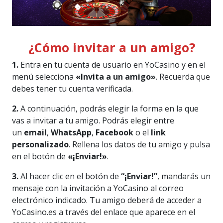
¿Cómo invitar a un amigo?
1.
Entra en tu cuenta de usuario en YoCasino y en el
menú selecciona
«Invita a un amigo»
. Recuerda que
debes tener tu cuenta verificada.
2.
A continuación, podrás elegir la forma en la que
vas a invitar a tu amigo. Podrás elegir entre
un
email
,
WhatsApp
,
Facebook
o el
link
personalizado
. Rellena los datos de tu amigo y pulsa
en el botón de
«¡Enviar!»
.
3.
Al hacer clic en el botón de
“¡Enviar!”
, mandarás un
mensaje con la invitación a YoCasino al correo
electrónico indicado. Tu amigo deberá de acceder a
YoCasino.es a través del enlace que aparece en el