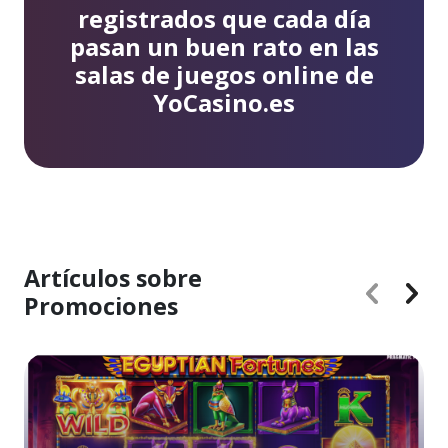
registrados que cada día
pasan un buen rato en las
salas de juegos online de
YoCasino.es
Artículos sobre
Promociones