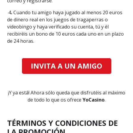
correo y registrarse.
4
.
Cuando tu amigo haya jugado al menos 20 euros
de dinero real en los juegos de tragaperras o
videobingo y haya verificado su cuenta, tú y él
recibiréis un bono de 10 euros cada uno en un plazo
de 24 horas.
INVITA A UN AMIGO
¡Y ya está! Ahora sólo queda que disfrutéis al máximo
de todo lo que os ofrece
YoCasino
.
TÉRMINOS Y CONDICIONES DE
LA PROMOCIÓN