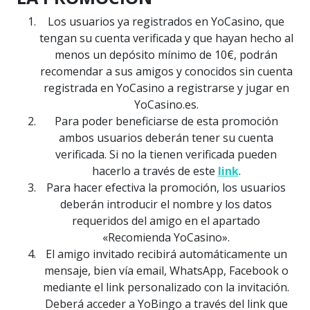
Los usuarios ya registrados en YoCasino, que
tengan su cuenta verificada y que hayan hecho al
menos un depósito mínimo de 10€, podrán
recomendar a sus amigos y conocidos sin cuenta
registrada en YoCasino a registrarse y jugar en
YoCasino.es.
Para poder beneficiarse de esta promoción
ambos usuarios deberán tener su cuenta
verificada. Si no la tienen verificada pueden
hacerlo a través de este
link
.
Para hacer efectiva la promoción, los usuarios
deberán introducir el nombre y los datos
requeridos del amigo en el apartado
«Recomienda YoCasino».
El amigo invitado recibirá automáticamente un
mensaje, bien vía email, WhatsApp, Facebook o
mediante el link personalizado con la invitación.
Deberá acceder a YoBingo a través del link que