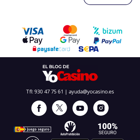
cómo mantenerte informado
Tfl:
930 47 75 61
|
ayuda@yocasino.es