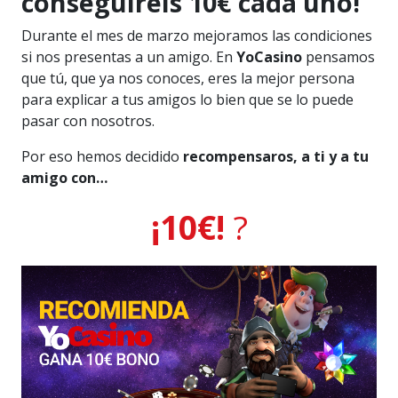
conseguiréis 10€ cada uno!
Durante el mes de marzo mejoramos las condiciones
si nos presentas a un amigo. En
YoCasino
pensamos
que tú, que ya nos conoces, eres la mejor persona
para explicar a tus amigos lo bien que se lo puede
pasar con nosotros.
Por eso hemos decidido
recompensaros, a ti y a tu
amigo con…
¡10€!
?