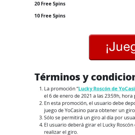
20 Free Spins
10 Free Spins
Términos y condicio
La promoción “
Lucky Roscón de YoCas
el 6 de enero de 2021 a las 23:59h, hora
En esta promoción, el usuario debe depo
juego de YoCasino para obtener un giro 
Sólo se permitirá un giro al día por usua
El usuario deberá girar el Lucky Roscón 
realizar el giro.