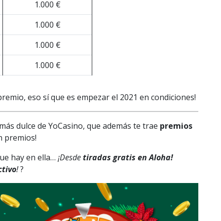
1.000 €
1.000 €
1.000 €
1.000 €
 premio, eso sí que es empezar el 2021 en condiciones!
 más dulce de YoCasino, que además te trae
premios
 premios!
ue hay en ella…
¡Desde
tiradas gratis en Aloha!
ctivo
!
?