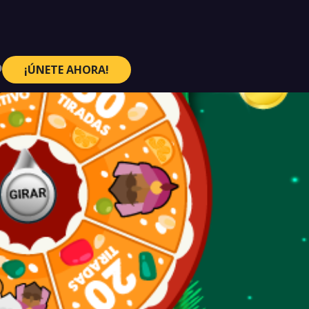
¡ÚNETE AHORA!