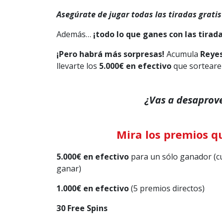
Asegúrate de jugar todas las tiradas gratis
Además…
¡todo lo que ganes con las tirada
¡Pero habrá más sorpresas!
Acumula
Reye
llevarte los
5.000€ en efectivo
que sortearem
¿Vas a desaprov
Mira los premios q
5.000€
en efectivo
para un sólo ganador (
ganar)
1.000€ en efectivo
(5 premios directos)
30 Free Spins