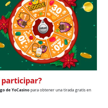
participar?
ego de YoCasino
para obtener una tirada gratis en