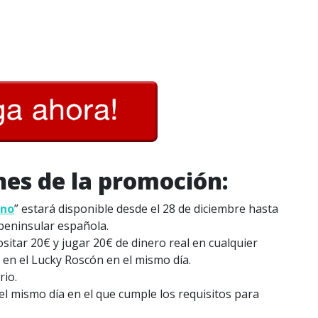
nes de la promoción:
ino
” estará disponible desde el 28 de diciembre hasta
 peninsular española.
sitar 20€ y jugar 20€ de dinero real en cualquier
en el Lucky Roscón en el mismo día.
rio.
el mismo día en el que cumple los requisitos para