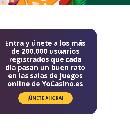
Entra y únete a los más
de 200.000 usuarios
registrados que cada
día pasan un buen rato
en las salas de juegos
online de YoCasino.es
¡ÚNETE AHORA!