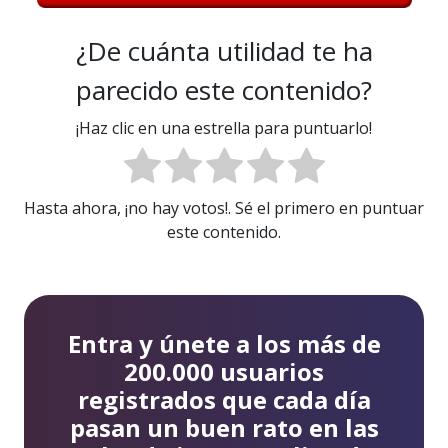
¿De cuánta utilidad te ha
parecido este contenido?
¡Haz clic en una estrella para puntuarlo!
Hasta ahora, ¡no hay votos!. Sé el primero en puntuar
este contenido.
Entra y únete a los más de
200.000 usuarios
registrados que cada día
pasan un buen rato en las