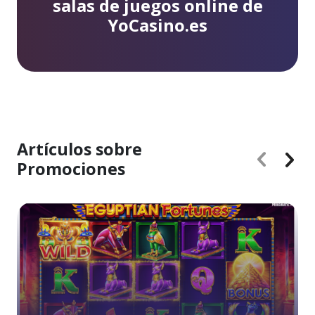
salas de juegos online de
YoCasino.es
Artículos sobre
Promociones