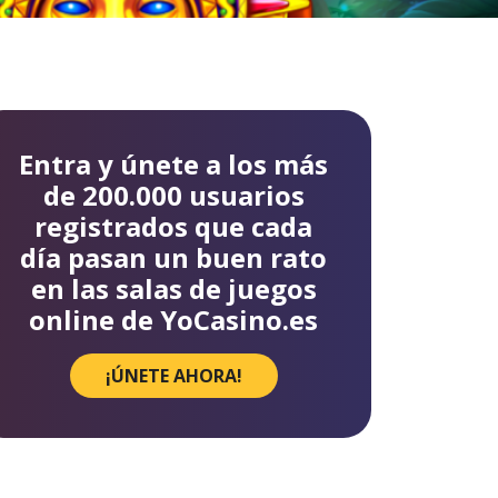
Entra y únete a los más
de 200.000 usuarios
registrados que cada
día pasan un buen rato
en las salas de juegos
online de YoCasino.es
¡ÚNETE AHORA!