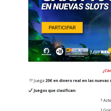
¿Cóm
?? Juega
20€ en dinero real en las nuevas 
Juegos que clasifican:
? Azt
? Gol