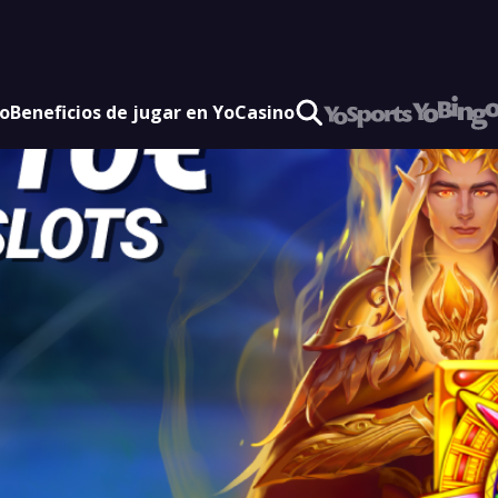
vo
Beneficios de jugar en YoCasino