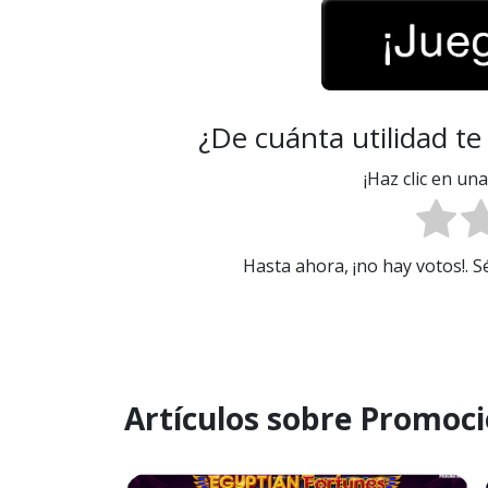
¿De cuánta utilidad te
¡Haz clic en un
Hasta ahora, ¡no hay votos!. 
Artículos sobre Promoc