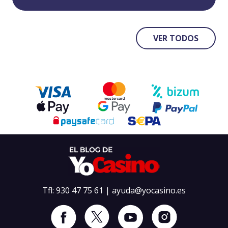
YoCasino, entendemos la importancia de
brindar a nuestros jugadores un valor añadido
constante. En este artículo, te mostraremos
VER TODOS
cómo mantenerte informado
Tfl:
930 47 75 61
|
ayuda@yocasino.es