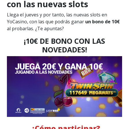
con las nuevas slots
Llega el jueves y por tanto, las nuevas slots en
YoCasino, con las que podrás ganar
un bono de 10€
al probarlas. ¿Te apuntas?
¡10€ DE BONO CON LAS
NOVEDADES!
¿Cómo participar?