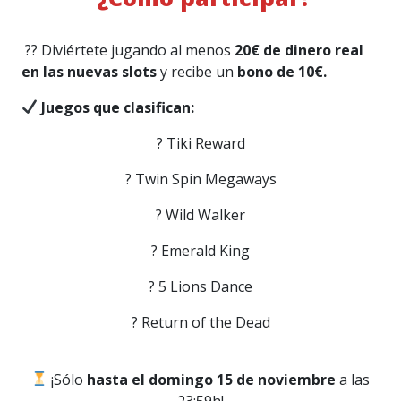
?? Diviértete jugando al menos
20€ de dinero real
en las nuevas slots
y recibe un
bono de 10€.
Juegos que clasifican:
? Tiki Reward
? Twin Spin Megaways
? Wild Walker
? Emerald King
? 5 Lions Dance
? Return of the Dead
¡Sólo
hasta el domingo 15 de noviembre
a las
23:59h!