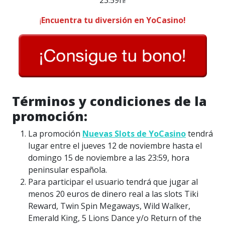
¡
Encuentra tu diversión en YoCasino!
Términos y condiciones de la
promoción:
La promoción
Nuevas Slots de YoCasino
tendrá
lugar entre el jueves 12 de noviembre hasta el
domingo 15 de noviembre a las 23:59, hora
peninsular española.
Para participar el usuario tendrá que jugar al
menos 20 euros de dinero real a las slots Tiki
Reward, Twin Spin Megaways, Wild Walker,
Emerald King, 5 Lions Dance y/o Return of the