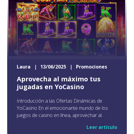
Laura
|
13/06/2025
|
Promociones
Aprovecha al máximo tus
jugadas en YoCasino
Introducción a las Ofertas Dinámicas de
YoCasino En el emocionante mundo de los
juegos de casino en línea, aprovechar al
máximo las ofertas y promociones es esencial
Leer artículo
para aumentar tus posibilidades de ganar. En