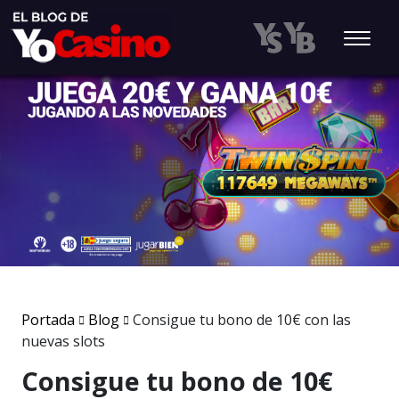
Portada
Blog
Consigue tu bono de 10€ con las
nuevas slots
Consigue tu bono de 10€