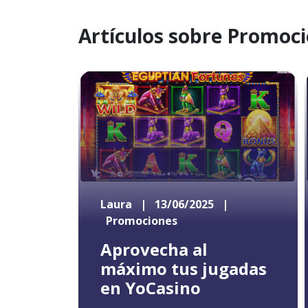
Artículos sobre Promoc
Laura
|
13/06/2025
|
Promociones
Aprovecha al
máximo tus jugadas
en YoCasino