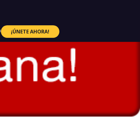
¡ÚNETE AHORA!