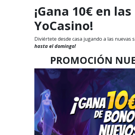
¡Gana 10€ en las
YoCasino!
Diviértete desde casa jugando a las nuevas 
hasta el domingo!
PROMOCIÓN NUE