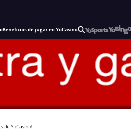
vo
Beneficios de jugar en YoCasino
ts de YoCasino!