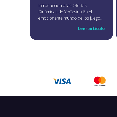
Introducción a las Ofertas
Dinámicas de YoCasino En el
emocionante mundo de los juegos
de casino en línea, aprovechar al
Leer artículo
máximo las ofertas y promociones
es esencial para aumentar tus
posibilidades de ganar. En
YoCasino, entendemos la
importancia de brindar a nuestros
jugadores un valor añadido
constante. En este artículo, te
mostraremos cómo mantenerte
informado