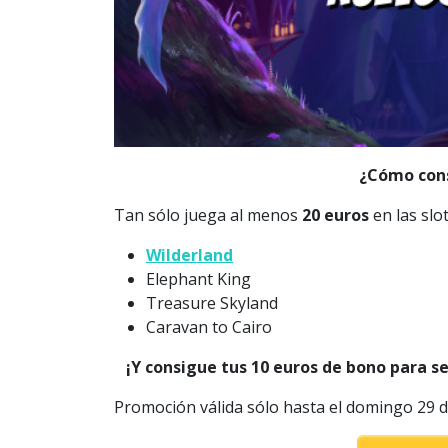
¿Cómo cons
Tan sólo juega al menos
20 euros
en las slo
Wilderland
Elephant King
Treasure Skyland
Caravan to Cairo
¡Y consigue tus 10 euros de bono para s
Promoción válida sólo hasta el domingo 29 d