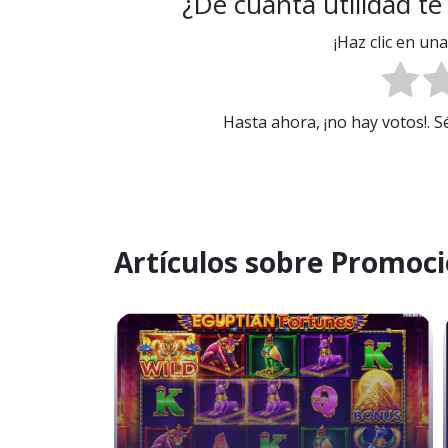
¿De cuánta utilidad te
¡Haz clic en un
Hasta ahora, ¡no hay votos!. 
Artículos sobre Promoc