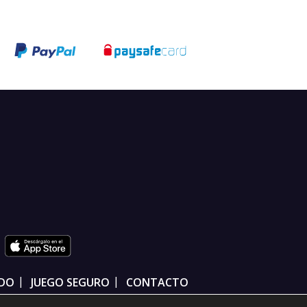
gratis, bonos para
ADO
JUEGO SEGURO
CONTACTO