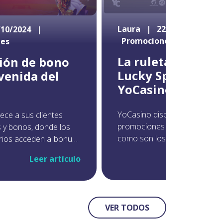
Laura
|
22/07/2024
|
/10/2024
|
Promociones
nes
La ruleta de prem
ión de bono
Lucky Spin de
venida del
YoCasino
YoCasino dispone de diferent
ece a sus clientes
promociones para sus usuari
 y bonos, donde los
como son los bonos de casino
ios acceden al bonus
cuales están disponibles tant
a para jugar más por el
Leer ar
Leer artículo
navegador web como para A
, junto a otras ofertas
Móvil. Una de las promocione
ara usuarios
destacadas dentro del portal 
como tiradas gratis. En
ruleta Lucky Spin, con la que 
, vamos a hablar sobre
VER TODOS
posible ganar diferentes pre
ienvenida del 100% en
entre los que destacan tirada
ósito, con el que los