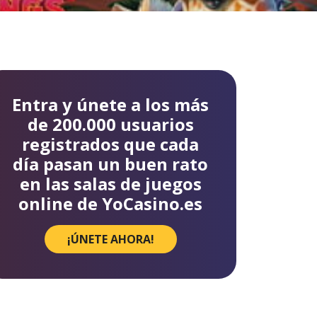
Entra y únete a los más
de 200.000 usuarios
registrados que cada
día pasan un buen rato
en las salas de juegos
online de YoCasino.es
¡ÚNETE AHORA!