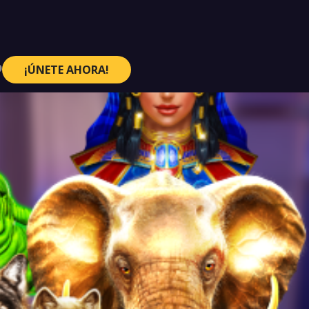
¡ÚNETE AHORA!