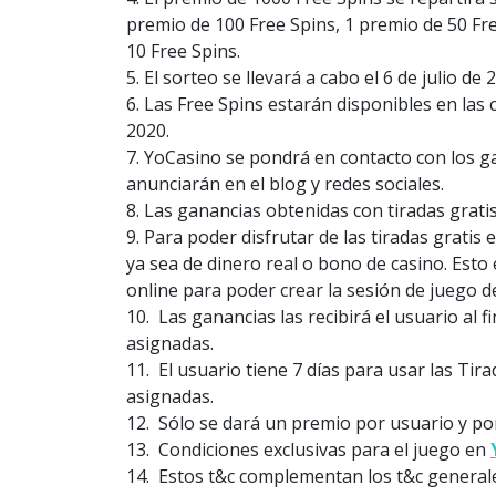
premio de 100 Free Spins, 1 premio de 50 Fr
10 Free Spins.
5. El sorteo se llevará a cabo el 6 de julio de 
6. Las Free Spins estarán disponibles en las 
2020.
7. YoCasino se pondrá en contacto con los g
anunciarán en el blog y redes sociales.
8. Las ganancias obtenidas con tiradas grati
9. Para poder disfrutar de las tiradas gratis
ya sea de dinero real o bono de casino. Esto 
online para poder crear la sesión de juego de 
10. Las ganancias las recibirá el usuario al fi
asignadas.
11. El usuario tiene 7 días para usar las Tir
asignadas.
12. Sólo se dará un premio por usuario y por
13. Condiciones exclusivas para el juego en
14. Estos t&c complementan los t&c general