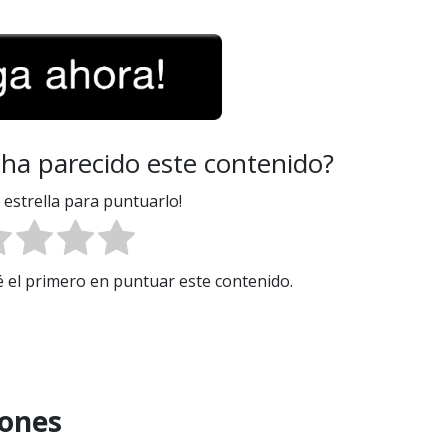
 ha parecido este contenido?
a estrella para puntuarlo!
Sé el primero en puntuar este contenido.
iones