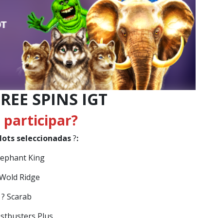
REE SPINS IGT
participar?
slots seleccionadas
?
:
lephant King
 Wold Ridge
? Scarab
stbusters Plus