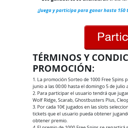
¡Juega y participa para ganar hasta 150 
TÉRMINOS Y CONDIC
PROMOCIÓN:
1. La promoción Sorteo de 1000 Free Spins pa
junio a las 00:00 hasta el domingo 5 de julio
2. Para participar el usuario tendrá que juga
Wolf Ridge, Scarab, Ghostbusters Plus, Cleo
3. Por cada 10€ jugados en las slots seleccio
tickets que el usuario pueda obtener jugand
obtener premio.
4. El premio de 1000 Free Spins se repartirá 