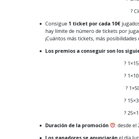
? C
Consigue
1 ticket por cada 10€
jugados
hay límite de número de tickets por juga
¡Cuántos más tickets, más posibilidades
Los premios a conseguir son los sigui
? 1×15
? 1×10
? 1×5
? 15×3
? 25×1
Duración de la promoción
: desde el
Los ganadores se anunciarán
el día lu