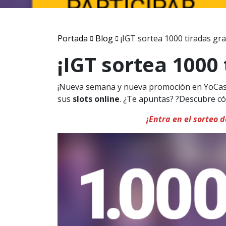
Portada
Blog
¡IGT sortea 1000 tiradas grat
¡IGT sortea 1000 
¡Nueva semana y nueva promoción en YoCas
sus
slots online
. ¿Te apuntas? ?Descubre có
¡Entra en el sorteo 