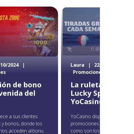
Laura
|
22/07/2024
|
/10/2024
|
Promociones
nes
La ruleta de prem
ión de bono
Lucky Spin de
venida del
YoCasino
YoCasino dispone de diferent
ece a sus clientes
promociones para sus usuari
 y bonos, donde los
como son los bonos de casino
ios acceden al bonus