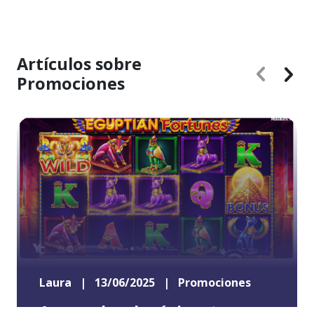
Artículos sobre
Promociones
Laura
|
13/06/2025
|
Promociones
Aprovecha al máximo tus