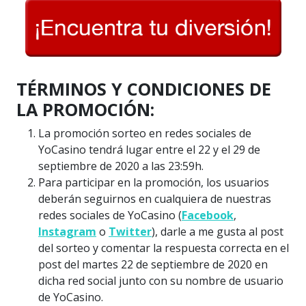
TÉRMINOS Y CONDICIONES DE
LA PROMOCIÓN:
La promoción sorteo en redes sociales de
YoCasino tendrá lugar entre el 22 y el 29 de
septiembre de 2020 a las 23:59h.
Para participar en la promoción, los usuarios
deberán seguirnos en cualquiera de nuestras
redes sociales de YoCasino (
Facebook
,
Instagram
o
Twitter
), darle a me gusta al post
del sorteo y comentar la respuesta correcta en el
post del martes 22 de septiembre de 2020 en
dicha red social junto con su nombre de usuario
de YoCasino.