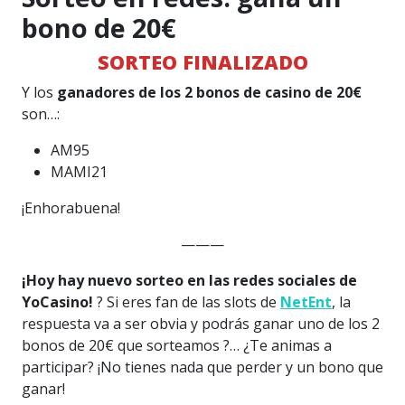
bono de 20€
SORTEO FINALIZADO
Y los
ganadores de los 2 bonos de casino de 20€
son…:
AM95
MAMI21
¡Enhorabuena!
———
¡Hoy hay nuevo sorteo en las redes sociales de
YoCasino!
? Si eres fan de las slots de
NetEnt
, la
respuesta va a ser obvia y podrás ganar uno de los 2
bonos de 20€ que sorteamos ?… ¿Te animas a
participar? ¡No tienes nada que perder y un bono que
ganar!