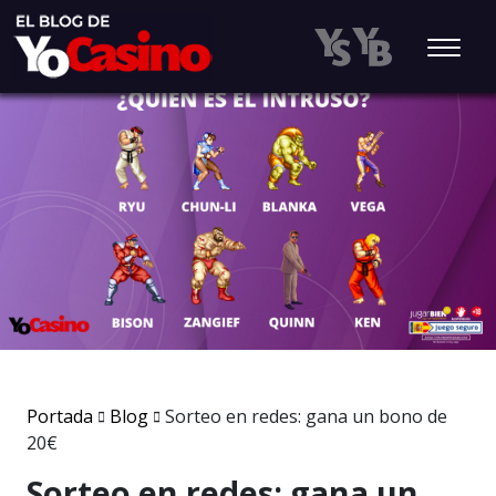
Portada
Blog
Sorteo en redes: gana un bono de
20€
Sorteo en redes: gana un