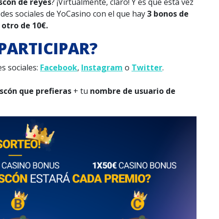
scón de reyes
? ¡Virtualmente, claro! Y es que esta vez
edes sociales de YoCasino con el que hay
3 bonos de
 otro de 10€.
PARTICIPAR?
s sociales:
Facebook
,
Instagram
o
Twitter
.
oscón que prefieras
+ tu
nombre de usuario de