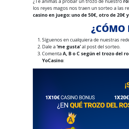
¿Te animas a probar un trozo de nuestro
ro
los reyes magos nos traen un sorteo a las r
casino en juego: uno de 50€, otro de 20€ y
¿CÓMO 
Síguenos en cualquiera de nuestras rede
Dale a
‘me gusta’
al post del sorteo.
Comenta
A, B o C según el trozo del r
YoCasino
: