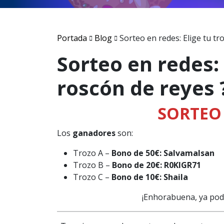
Portada
Blog
Sorteo en redes: Elige tu tr
Sorteo en redes: 
roscón de reyes 
SORTEO
Los
ganadores
son:
Trozo A –
Bono de 50€: Salvamalsan
Trozo B –
Bono de 20€: R0KIGR71
Trozo C –
Bono de 10€: Shaila
¡Enhorabuena, ya podé