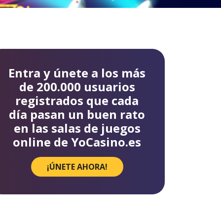
Entra y únete a los más
de 200.000 usuarios
registrados que cada
día pasan un buen rato
en las salas de juegos
online de YoCasino.es
¡ÚNETE AHORA!