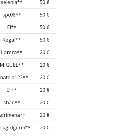
selenia**
50 €
spc08**
50 €
El**
50 €
Regal**
50 €
Lorero**
20 €
MIGUEL**
20 €
onatela123**
20 €
Eli**
20 €
shan**
20 €
Adrimena**
20 €
ackgirlgerm**
20 €