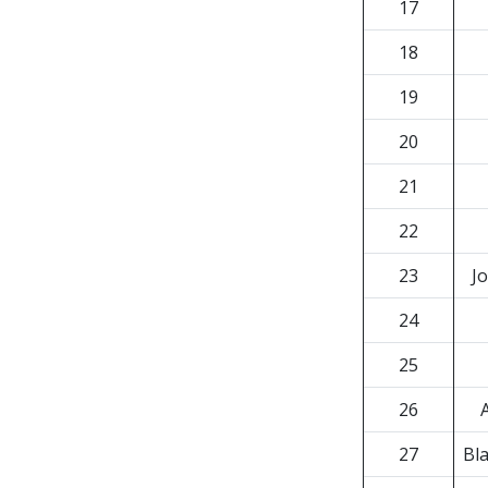
17
18
19
20
21
22
23
J
24
25
26
27
Bl