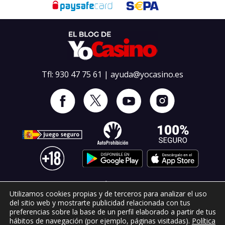
brindar a nuestros jugadores un valor añadido
constante. En este artículo, te mostraremos
cómo mantenerte informado
Tfl:
930 47 75 61
|
ayuda@yocasino.es
SOBRE NOSOTROS
TÉRMINOS Y CONDICIONES
Utilizamos cookies propias y de terceros para analizar el uso
POLÍTICA DE PRIVACIDAD
JUEGO AUTORIZADO
del sitio web y mostrarte publicidad relacionada con tus
JUEGO SEGURO
CONTACTO
preferencias sobre la base de un perfil elaborado a partir de tus
hábitos de navegación (por ejemplo, páginas visitadas).
Política