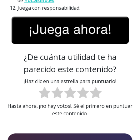
de
YoCasino.es
Juega con responsabilidad.
¿De cuánta utilidad te ha
parecido este contenido?
¡Haz clic en una estrella para puntuarlo!
Hasta ahora, ¡no hay votos!. Sé el primero en puntuar
este contenido.