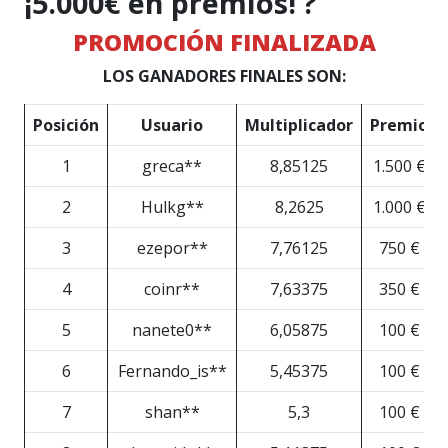
¡5.000€ en premios! ?
PROMOCIÓN FINALIZADA
LOS GANADORES FINALES SON:
Posición
Usuario
Multiplicador
Premio
1
greca**
8,85125
1.500 €
2
Hulkg**
8,2625
1.000 €
3
ezepor**
7,76125
750 €
4
coinr**
7,63375
350 €
5
nanete0**
6,05875
100 €
6
Fernando_is**
5,45375
100 €
7
shan**
5,3
100 €