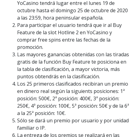
YoCasino tendrá lugar entre el lunes 19 de
octubre hasta el domingo 25 de octubre de 2020
a las 23:59, hora peninsular española.
Para participar el usuario tendrá que ir al Buy
Feature de la slot Hotline 2 en YoCasino y
comprar free spins entre las fechas de la
promoción.
Las mayores ganancias obtenidas con las tiradas
gratis de la función Buy Feature te posiciona en
la tabla de clasificación, a mayor victoria, más
puntos obtendrás en la clasificación.
Los 25 primeros clasificados recibiran un premio
en dinero real según la siguients posiciones: 1ª
posición: 500€, 2ª posición: 400€, 3ª posición:
250€, 4ª posición: 100€, 5ª posición: 50€ y de la 6ª
a la 25ª posición: 10€.
Sólo se dará un premio por usuario y por unidad
familiar o IP.
La entrega de los premios se realizará en las