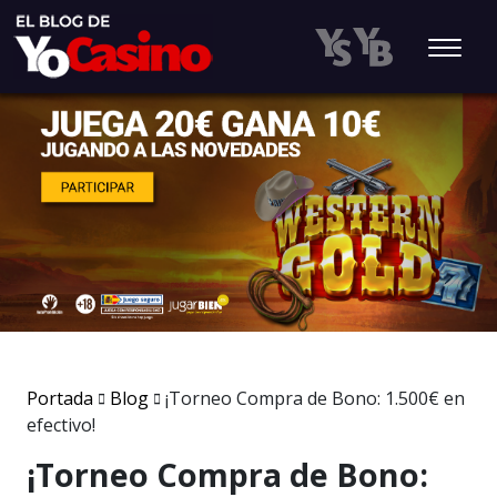
Portada
Blog
¡Torneo Compra de Bono: 1.500€ en
efectivo!
¡Torneo Compra de Bono: