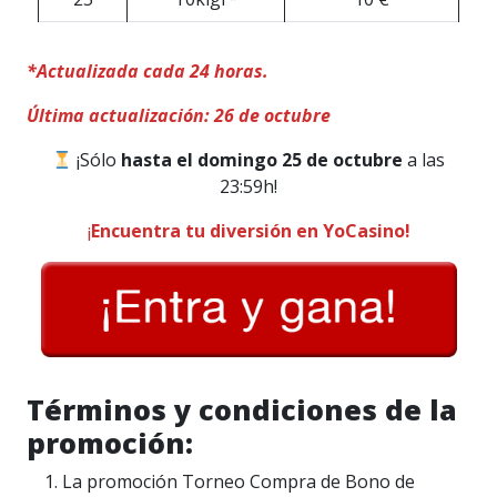
*Actualizada cada 24 horas.
Última actualización: 26 de octubre
¡Sólo
hasta el domingo 25 de octubre
a las
23:59h!
¡
Encuentra tu diversión en YoCasino!
Términos y condiciones de la
promoción:
La promoción Torneo Compra de Bono de