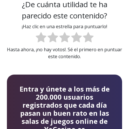
¿De cuánta utilidad te ha
parecido este contenido?
¡Haz clic en una estrella para puntuarlo!
Hasta ahora, ¡no hay votos!. Sé el primero en puntuar
este contenido.
Entra y únete a los más de
200.000 usuarios
registrados que cada día
pasan un buen rato en las
salas de juegos online de