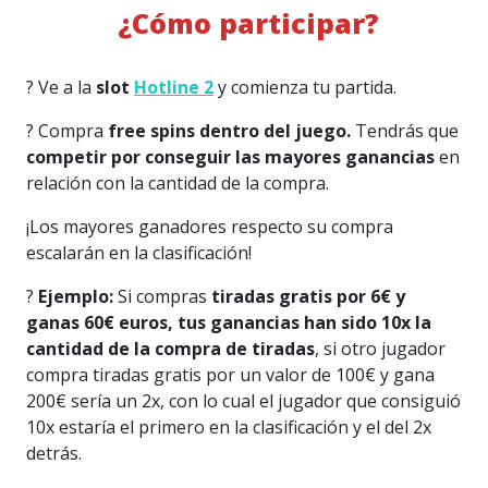
¿Cómo participar?
? Ve a la
slot
Hotline 2
y comienza tu partida.
? Compra
free spins dentro del juego.
Tendrás que
competir por conseguir las mayores ganancias
en
relación con la cantidad de la compra.
¡Los mayores ganadores respecto su compra
escalarán en la clasificación!
?
Ejemplo:
Si compras
tiradas gratis por 6€ y
ganas 60€ euros, tus ganancias han sido 10x la
cantidad de la compra de tiradas
, si otro jugador
compra tiradas gratis por un valor de 100€ y gana
200€ sería un 2x, con lo cual el jugador que consiguió
10x estaría el primero en la clasificación y el del 2x
detrás.