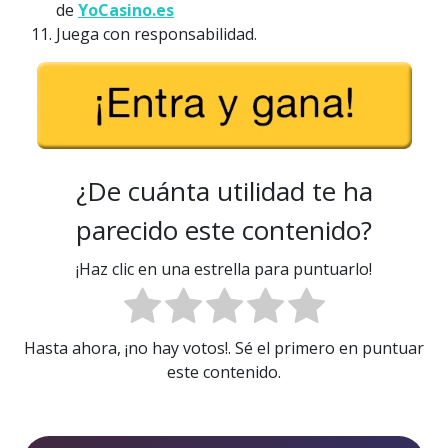
de
YoCasino.es
Juega con responsabilidad.
¿De cuánta utilidad te ha
parecido este contenido?
¡Haz clic en una estrella para puntuarlo!
Hasta ahora, ¡no hay votos!. Sé el primero en puntuar
este contenido.