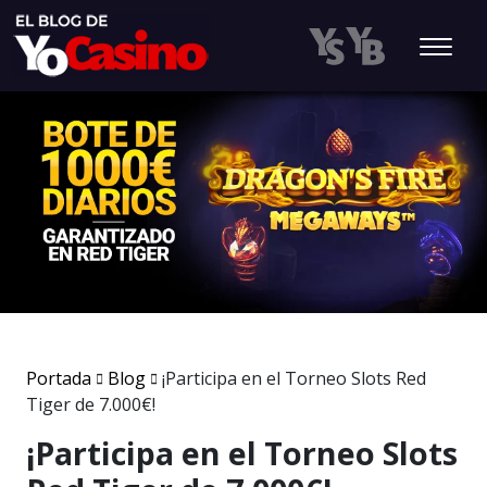
Portada
Blog
¡Participa en el Torneo Slots Red
Tiger de 7.000€!
¡Participa en el Torneo Slots