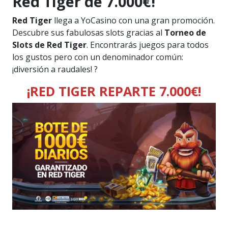
Red Tiger de 7.000€!
Red Tiger
llega a YoCasino con una gran promoción.
Descubre sus fabulosas slots gracias al
Torneo de
Slots de Red Tiger
. Encontrarás juegos para todos
los gustos pero con un denominador común:
¡diversión a raudales! ?
¡RED TIGER REPARTE 7.000€!