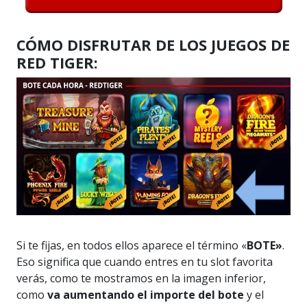
CÓMO DISFRUTAR DE LOS JUEGOS DE
RED TIGER:
Si te fijas, en todos ellos aparece el término «
BOTE»
.
Eso significa que cuando entres en tu slot favorita
verás, como te mostramos en la imagen inferior,
como
va aumentando el importe del bote
y el