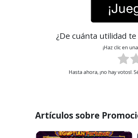
¿De cuánta utilidad te
¡Haz clic en un
Hasta ahora, ¡no hay votos!. 
Artículos sobre Promoc