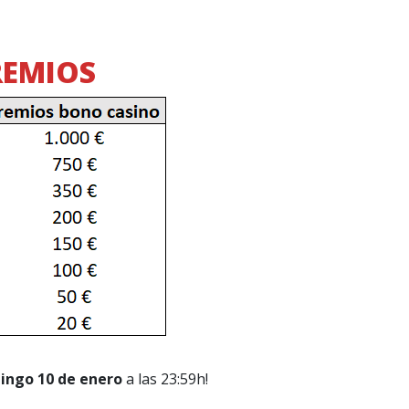
REMIOS
ingo 10 de enero
a las 23:59h!