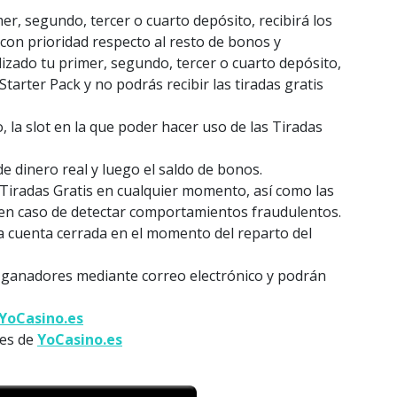
er, segundo, tercer o cuarto depósito, recibirá los
con prioridad respecto al resto de bonos y
lizado tu primer, segundo, tercer o cuarto depósito,
tarter Pack y no podrás recibir las tiradas gratis
 la slot en la que poder hacer uso de las Tiradas
de dinero real y luego el saldo de bonos.
Tiradas Gratis en cualquier momento, así como las
en caso de detectar comportamientos fraudulentos.
la cuenta cerrada en el momento del reparto del
 ganadores mediante correo electrónico y podrán
YoCasino.es
les de
YoCasino.es