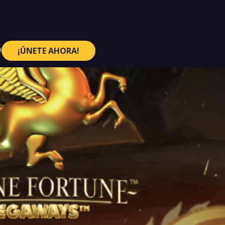
¡ÚNETE AHORA!