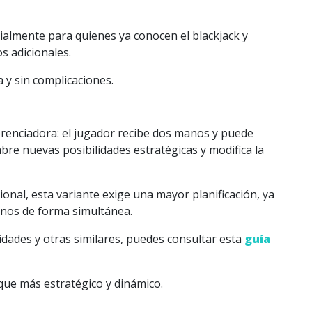
ialmente para quienes ya conocen el blackjack y
s adicionales.
 y sin complicaciones.
erenciadora: el jugador recibe dos manos y puede
abre nuevas posibilidades estratégicas y modifica la
ional, esta variante exige una mayor planificación, ya
anos de forma simultánea.
idades y otras similares, puedes consultar esta
guía
ue más estratégico y dinámico.