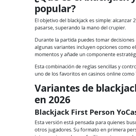
popular?
El objetivo del blackjack es simple: alcanzar
pasarse, superando la mano del crupier.
Durante la partida puedes tomar decisiones c
algunas variantes incluyen opciones como e
momentos y añade un componente estratégico
Esta combinación de reglas sencillas y contr
uno de los favoritos en casinos online como
Variantes de blackjac
en 2026
Blackjack First Person YoCa
Esta versión está pensada para quienes busca
otros jugadores. Su formato en primera per