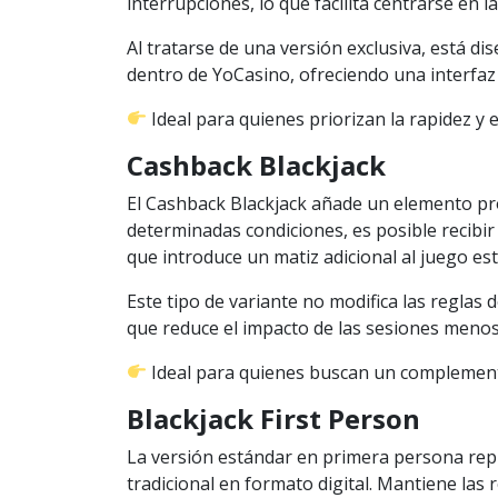
interrupciones, lo que facilita centrarse en 
Al tratarse de una versión exclusiva, está di
dentro de YoCasino, ofreciendo una interfaz 
Ideal para quienes priorizan la rapidez y e
Cashback Blackjack
El Cashback Blackjack añade un elemento pro
determinadas condiciones, es posible recibir
que introduce un matiz adicional al juego es
Este tipo de variante no modifica las reglas de
que reduce el impacto de las sesiones menos
Ideal para quienes buscan un complemento
Blackjack First Person
La versión estándar en primera persona rep
tradicional en formato digital. Mantiene las 