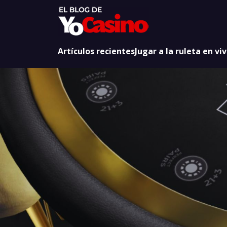
Artículos recientes
Jugar a la ruleta en vi