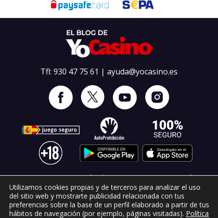
Tfl:
930 47 75 61
|
ayuda@yocasino.es
SOBRE NOSOTROS
TÉRMINOS Y CONDICIONES
Utilizamos cookies propias y de terceros para analizar el uso
POLÍTICA DE PRIVACIDAD
JUEGO AUTORIZADO
del sitio web y mostrarte publicidad relacionada con tus
JUEGO SEGURO
CONTACTO
preferencias sobre la base de un perfil elaborado a partir de tus
hábitos de navegación (por ejemplo, páginas visitadas).
Política