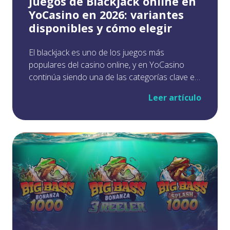
Juegos de Blackjack online en
YoCasino en 2026: variantes
disponibles y cómo elegir
El blackjack es uno de los juegos más
populares del casino online, y en YoCasino
continúa siendo una de las categorías clave en
2026. Su mecánica sencilla, combinada con
Leer artículo
decisiones estratégicas en cada mano, lo
convierte en una opción ideal tanto para
jugadores nuevos como para los más
experimentados. En este artículo te
mostramos las