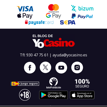
no pintan bien. Aún así, debes aprender
cuándo y cómo utilizarla, porque no te puedes
Leer artículo
rendir cuando quieras. La estrategia de
blackjack surrender tiene reglas específicas. En
esta guía, te explicamos qué es el blackjack
surrender, los tipos de rendición
Tfl:
930 47 75 61
|
ayuda@yocasino.es