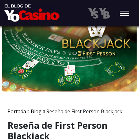
Portada
Blog
Reseña de First Person Blackjack
Reseña de First Person
Blackjack