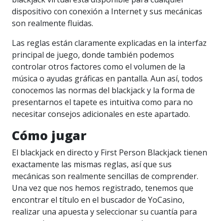
dispositivo con conexión a Internet y sus mecánicas
son realmente fluidas.
Las reglas están claramente explicadas en la interfaz
principal de juego, donde también podemos
controlar otros factores como el volumen de la
música o ayudas gráficas en pantalla. Aun así, todos
conocemos las normas del blackjack y la forma de
presentarnos el tapete es intuitiva como para no
necesitar consejos adicionales en este apartado.
Cómo jugar
El blackjack en directo y First Person Blackjack tienen
exactamente las mismas reglas, así que sus
mecánicas son realmente sencillas de comprender.
Una vez que nos hemos registrado, tenemos que
encontrar el título en el buscador de YoCasino,
realizar una apuesta y seleccionar su cuantía para