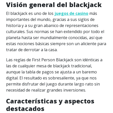
Visión general del blackjack
El blackjack es uno de los
juegos de casino
más
importantes del mundo, gracias a sus siglos de
historia y a su gran abanico de representaciones
culturales. Sus normas se han extendido por todo el
planeta hasta ser mundialmente conocidas, así que
estas nociones básicas siempre son un aliciente para
tratar de derrotar a la casa.
Las reglas de First Person Blackjack son idénticas a
las de cualquier mesa de blackjack tradicional,
aunque la tabla de pagos se ajusta a un baremo
digital. El resultado es sobresaliente, ya que nos
permite disfrutar del juego durante largo rato sin
necesidad de realizar grandes inversiones.
Características y aspectos
destacados