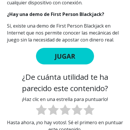
cualquier dispositivo con conexión.
¿Hay una demo de First Person Blackjack?
Sí, existe una demo de First Person Blackjack en
Internet que nos permite conocer las mecánicas del
juego sin la necesidad de apostar con dinero real.
¿De cuánta utilidad te ha
parecido este contenido?
¡Haz clic en una estrella para puntuarlo!
Hasta ahora, ¡no hay votos!. Sé el primero en puntuar
este contenido.