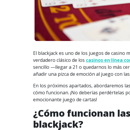
El blackjack es uno de los juegos de casino
verdadero clásico de los
casinos en línea c
sencillo —llegar a 21 o quedarnos lo más ce
añadir una pizca de emoción al juego con las
En los próximos apartados, abordaremos las
cómo funcionan. ¡No deberías perdértelas po
emocionante juego de cartas!
¿Cómo funcionan las
blackjack?