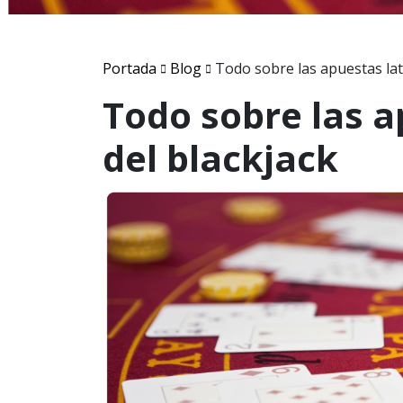
Portada
Blog
Todo sobre las apuestas lat
Todo sobre las a
del blackjack