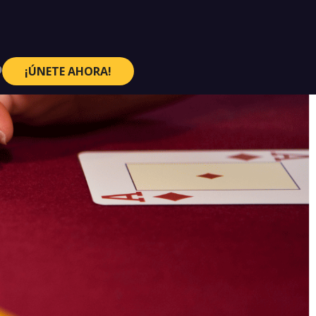
¡ÚNETE AHORA!