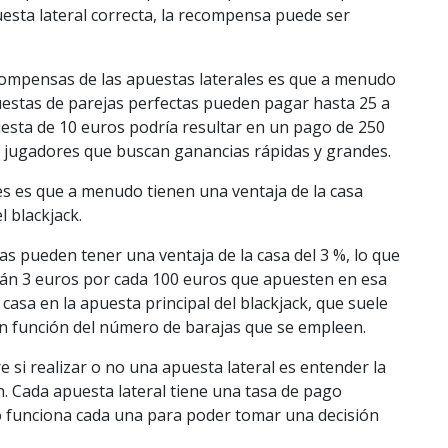
puesta lateral correcta, la recompensa puede ser
compensas de las apuestas laterales es que a menudo
uestas de parejas perfectas pueden pagar hasta 25 a
puesta de 10 euros podría resultar en un pago de 250
s jugadores que buscan ganancias rápidas y grandes.
les es que a menudo tienen una ventaja de la casa
l blackjack.
as pueden tener una ventaja de la casa del 3 %, lo que
erán 3 euros por cada 100 euros que apuesten en esa
 casa en la apuesta principal del blackjack, que suele
, en función del número de barajas que se empleen.
e si realizar o no una apuesta lateral es entender la
n. Cada apuesta lateral tiene una tasa de pago
 funciona cada una para poder tomar una decisión