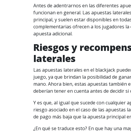
Antes de adentrarnos en las diferentes apue
funcionan en general. Las apuestas laterales
principal, y suelen estar disponibles en toda
complementarias ofrecen a los jugadores la
apuesta adicional.
Riesgos y recompens
laterales
Las apuestas laterales en el blackjack pued
juego, ya que brindan la posibilidad de gan
mano. Ahora bien, estas apuestas también en
deberían tener en cuenta antes de decidir si 
Y es que, al igual que sucede con cualquier
riesgo asociado en el caso de las apuestas l
de pago más baja que la apuesta principal en
¿En qué se traduce esto? En que hay una may