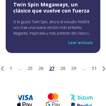
Twin Spin Megaways, un
clásico que vuelve con fuerza
Si te gustó Twin Spin, ahora el estudio NetEnt
nos trae una nueva versión más brillante,
elegante, mejorada y más potente del clásico
de las slot, con la que la diversión se multiplica.
Leer artículo
UNA SECUELA QUE LLEGA PARA QUEDARSE
Los primeros detalles, cuando uno comienza
su experiencia en Twin Spin Megaways, saltan
a la vista.
Navegación de entradas
1
…
25
26
27
28
29
…
31