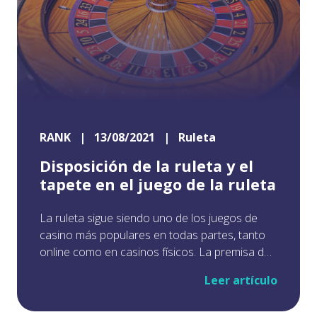
RANK
|
13/08/2021
|
Ruleta
Disposición de la ruleta y el
tapete en el juego de la ruleta
La ruleta sigue siendo uno de los juegos de
casino más populares en todas partes, tanto
online como en casinos físicos. La premisa del
juego es simple: elegir un número y esperar
Leer artículo
que cuando la bola se detenga lo haga en un
número al que hayas apostado. Es un juego