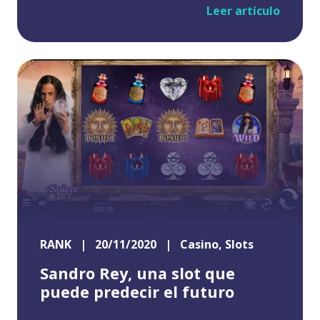
Leer artículo
Microgaming, lanzan productos exclusivos
como es A Tale of Elves. La nueva slot de
YoCasino rezuma espíritu navideño gracias
RANK
|
20/11/2020
|
Casino
,
Slots
Sandro Rey, una slot que
puede predecir el futuro