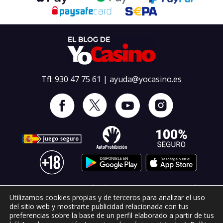
Tfl:
930 47 75 61
|
ayuda@yocasino.es
SOBRE NOSOTROS
TÉRMINOS Y CONDICIONES
Utilizamos cookies propias y de terceros para analizar el uso
POLÍTICA DE PRIVACIDAD
JUEGO AUTORIZADO
del sitio web y mostrarte publicidad relacionada con tus
JUEGO SEGURO
CONTACTO
preferencias sobre la base de un perfil elaborado a partir de tus