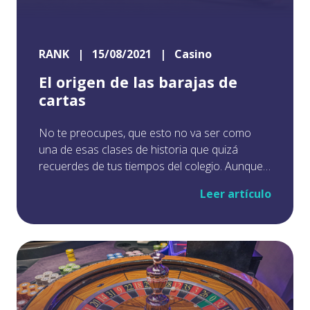
RANK
|
15/08/2021
|
Casino
El origen de las barajas de
cartas
No te preocupes, que esto no va ser como
una de esas clases de historia que quizá
recuerdes de tus tiempos del colegio. Aunque
seas un jugador de cartas habitual en los
Leer artículo
casinos, puede que nunca les hayas prestado
mucha atención a las barajas en sí. Pero
creemos que te interesará saber cómo se
originaron.