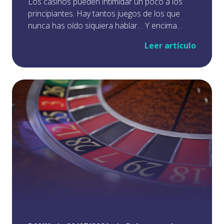
Los casinos pueden intimidar un poco a los
principiantes. Hay tantos juegos de los que
nunca has oído siquiera hablar… Y encima
puede que ni recuerdes bien cómo se juega a
Leer artículo
los que sí conoces. Decidir por dónde empezar
también puede ser un poco intimidante… ¿Ir
hacia las luces y los ruidos de las máquinas