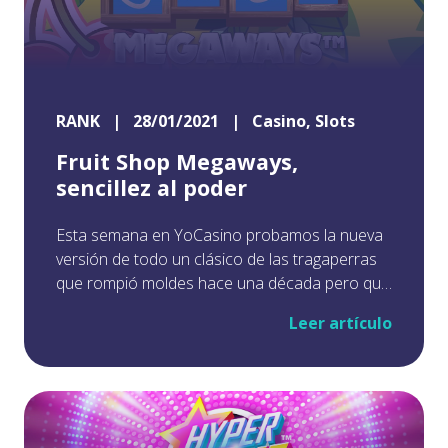
RANK
|
28/01/2021
|
Casino
,
Slots
Fruit Shop Megaways,
sencillez al poder
Esta semana en YoCasino probamos la nueva
versión de todo un clásico de las tragaperras
que rompió moldes hace una década pero que
gracias al motor Megaways vuelve con aires
Leer artículo
rejuvenecidos y dispuesta a hacerte pasar un
rato de lo más divertido. Fruit Shop Megaways
llega de la mano de NetEnt. Se trata de una