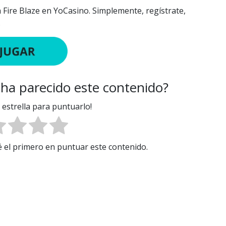
Fire Blaze en YoCasino. Simplemente, regístrate,
.
 ha parecido este contenido?
a estrella para puntuarlo!
Sé el primero en puntuar este contenido.