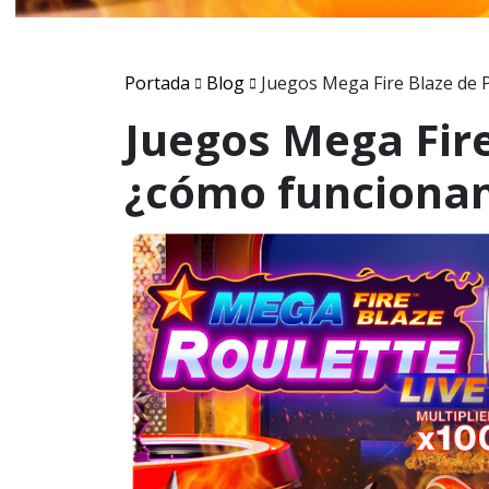
Portada
Blog
Juegos Mega Fire Blaze de 
Juegos Mega Fire
¿cómo funciona