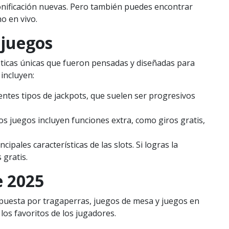
onificación nuevas. Pero también puedes encontrar
o en vivo.
 juegos
sticas únicas que fueron pensadas y diseñadas para
 incluyen:
entes tipos de jackpots, que suelen ser progresivos
s juegos incluyen funciones extra, como giros gratis,
cipales características de las slots. Si logras la
 gratis.
e 2025
mpuesta por tragaperras, juegos de mesa y juegos en
los favoritos de los jugadores.