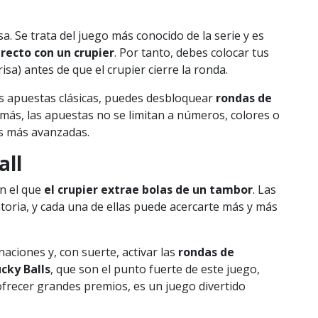
sa. Se trata del juego más conocido de la serie y es
recto con un crupier
. Por tanto, debes colocar tus
sa) antes de que el crupier cierre la ronda.
as apuestas clásicas, puedes desbloquear
rondas de
emás, las apuestas no se limitan a números, colores o
es más avanzadas.
all
n el que
el crupier extrae bolas de un tambor
. Las
toria, y cada una de ellas puede acercarte más y más
aciones y, con suerte, activar las
rondas de
cky Balls
, que son el punto fuerte de este juego,
ofrecer grandes premios, es un juego divertido
.