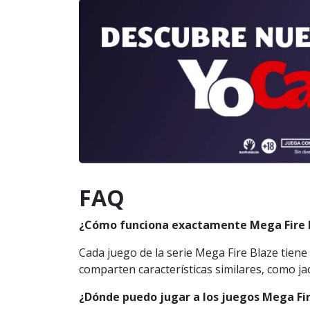
FAQ
¿Cómo funciona exactamente Mega Fire 
Cada juego de la serie Mega Fire Blaze tiene
comparten características similares, como ja
¿Dónde puedo jugar a los juegos Mega Fi