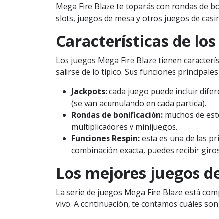
Mega Fire Blaze te toparás con rondas de b
slots, juegos de mesa y otros juegos de casin
Características de los
Los juegos Mega Fire Blaze tienen caracterí
salirse de lo típico. Sus funciones principales
Jackpots:
cada juego puede incluir difer
(se van acumulando en cada partida).
Rondas de bonificación:
muchos de esto
multiplicadores y minijuegos.
Funciones Respin:
esta es una de las prin
combinación exacta, puedes recibir giros
Los mejores juegos d
La serie de juegos Mega Fire Blaze está co
vivo. A continuación, te contamos cuáles son 