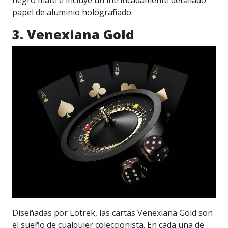
negro mate e incluye un intrincadamente detallado
papel de aluminio holografiado.
3. Venexiana Gold
Diseñadas por Lotrek, las cartas Venexiana Gold son
el sueño de cualquier coleccionista. En cada una de