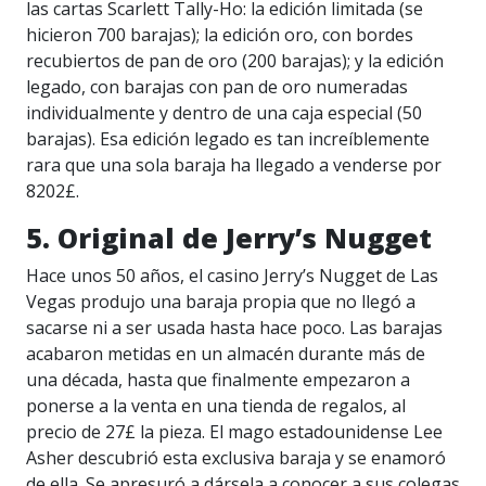
las cartas Scarlett Tally-Ho: la edición limitada (se
hicieron 700 barajas); la edición oro, con bordes
recubiertos de pan de oro (200 barajas); y la edición
legado, con barajas con pan de oro numeradas
individualmente y dentro de una caja especial (50
barajas). Esa edición legado es tan increíblemente
rara que una sola baraja ha llegado a venderse por
8202£.
5. Original de Jerry’s Nugget
Hace unos 50 años, el casino Jerry’s Nugget de Las
Vegas produjo una baraja propia que no llegó a
sacarse ni a ser usada hasta hace poco. Las barajas
acabaron metidas en un almacén durante más de
una década, hasta que finalmente empezaron a
ponerse a la venta en una tienda de regalos, al
precio de 27£ la pieza. El mago estadounidense Lee
Asher descubrió esta exclusiva baraja y se enamoró
de ella. Se apresuró a dársela a conocer a sus colegas