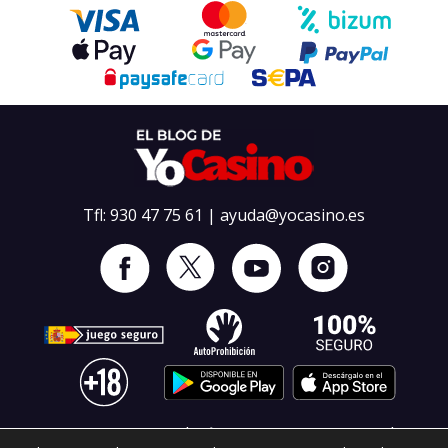
contexto, la Ruleta Relámpago XXXtreme
Leer artículo
destaca como una de las variantes más
avanzadas, combinando la emoción del casino
en vivo con multiplicadores dinámicos que
transforman cada giro. En este contexto, la
ruleta
Tfl:
930 47 75 61
|
ayuda@yocasino.es
SOBRE NOSOTROS
TÉRMINOS Y CONDICIONES