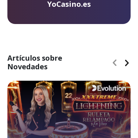
YoCasino.es
Artículos sobre
Novedades