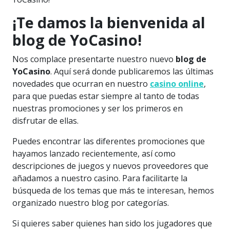
¡Te damos la bienvenida al
blog de YoCasino!
Nos complace presentarte nuestro nuevo
blog de
YoCasino
. Aquí será donde publicaremos las últimas
novedades que ocurran en nuestro
casino online
,
para que puedas estar siempre al tanto de todas
nuestras promociones y ser los primeros en
disfrutar de ellas.
Puedes encontrar las diferentes promociones que
hayamos lanzado recientemente, así como
descripciones de juegos y nuevos proveedores que
añadamos a nuestro casino. Para facilitarte la
búsqueda de los temas que más te interesan, hemos
organizado nuestro blog por categorías.
Si quieres saber quienes han sido los jugadores que