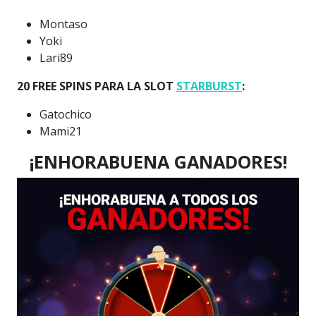
Montaso
Yoki
Lari89
20 FREE SPINS PARA LA SLOT
STARBURST
:
Gatochico
Mami21
¡ENHORABUENA GANADORES!