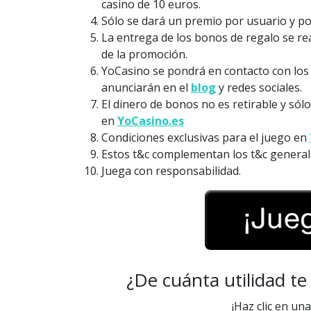
casino de 10 euros.
Sólo se dará un premio por usuario y por
La entrega de los bonos de regalo se real
de la promoción.
YoCasino se pondrá en contacto con los
anunciarán en el
blog
y redes sociales.
El dinero de bonos no es retirable y sól
en
YoCasino.es
Condiciones exclusivas para el juego en
Estos t&c complementan los t&c genera
Juega con responsabilidad.
¿De cuánta utilidad te
¡Haz clic en un