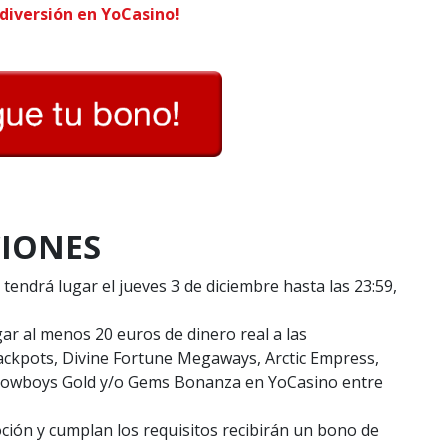
diversión en YoCasino!
CIONES
endrá lugar el jueves 3 de diciembre hasta las 23:59,
gar al menos 20 euros de dinero real a las
ackpots, Divine Fortune Megaways, Arctic Empress,
Cowboys Gold y/o Gems Bonanza en YoCasino entre
ción y cumplan los requisitos recibirán un bono de