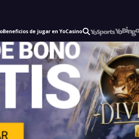
vo
Beneficios de jugar en YoCasino