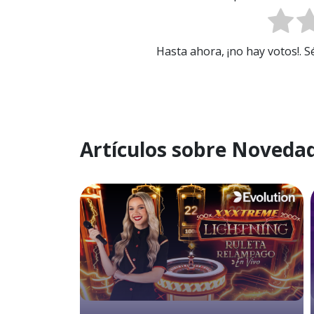
Hasta ahora, ¡no hay votos!. 
Artículos sobre Noveda