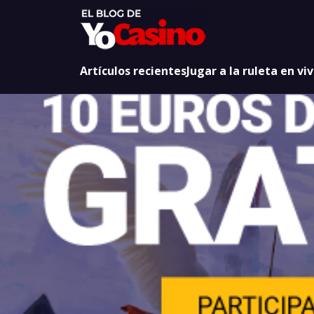
Artículos recientes
Jugar a la ruleta en vi