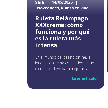
Sara
|
14/05/2026
|
Novedades
,
Ruleta en vivo
Ruleta Relámpago
XXXtreme: cómo
funciona y por qué
es la ruleta más
intensa
En el mundo del casino online, la
innovación se ha convertido en un
elemento clave para mejorar la
experiencia de juego. En este
Leer artículo
contexto, la Ruleta Relámpago
XXXtreme destaca como una de las
variantes más avanzadas,
combinando la emoción del casino
en vivo con multiplicadores