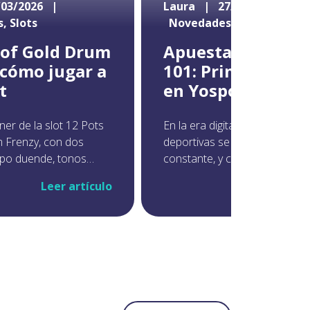
/03/2026
|
Laura
|
27/07/2025
|
s
,
Slots
Novedades
 of Gold Drum
Apuestas deporti
 cómo jugar a
101: Primeros pa
t
en Yosports.es
ner de la slot 12 Pots
En la era digital, las apuestas
 Frenzy, con dos
deportivas se expanden a un 
ipo duende, tonos
constante, y cada vez más
n diseño festivo que
personas se sumergen en el
Leer artículo
Leer ar
emática de ritmo y
emocionante mundo de apost
línea. En este artículo, te gui
a través de tus primeros pas
Yosports.es, una plataforma l
en esta industria. Descubre 
puedes unirte a la acción de