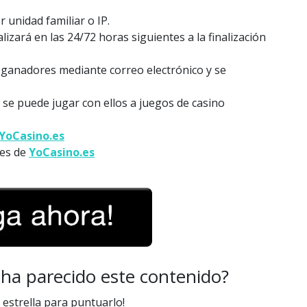
 unidad familiar o IP.
izará en las 24/72 horas siguientes a la finalización
 ganadores mediante correo electrónico y se
o se puede jugar con ellos a juegos de casino
YoCasino.es
les de
YoCasino.es
 ha parecido este contenido?
a estrella para puntuarlo!