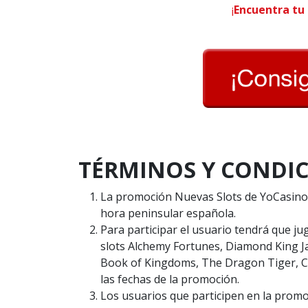
¡
Encuentra tu 
TÉRMINOS Y CONDI
La promoción Nuevas Slots de YoCasino t
hora peninsular española.
Para participar el usuario tendrá que ju
slots Alchemy Fortunes, Diamond King J
Book of Kingdoms, The Dragon Tiger, 
las fechas de la promoción.
Los usuarios que participen en la promo