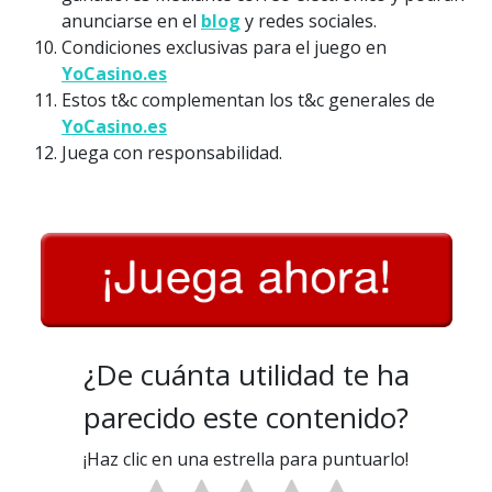
anunciarse en el
blog
y redes sociales.
Condiciones exclusivas para el juego en
YoCasino.es
Estos t&c complementan los t&c generales de
YoCasino.es
Juega con responsabilidad.
¿De cuánta utilidad te ha
parecido este contenido?
¡Haz clic en una estrella para puntuarlo!