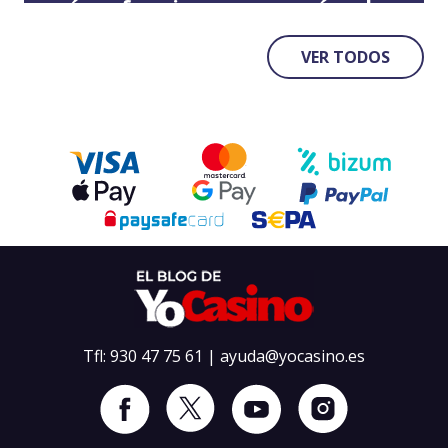
cómo funciona y por qué es la
ruleta más intensa
VER TODOS
En el mundo del casino online, la innovación se
ha convertido en un elemento clave para
mejorar la experiencia de juego. En este
contexto, la Ruleta Relámpago XXXtreme
Leer artículo
destaca como una de las variantes más
avanzadas, combinando la emoción del casino
en vivo con multiplicadores dinámicos que
transforman cada giro. En este contexto, la
ruleta
Tfl:
930 47 75 61
|
ayuda@yocasino.es