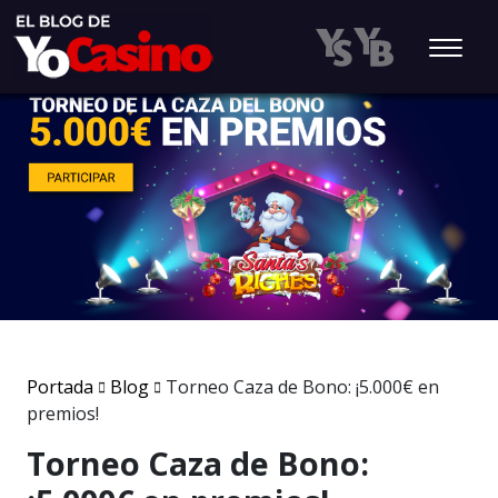
Portada
Blog
Torneo Caza de Bono: ¡5.000€ en
premios!
Torneo Caza de Bono: