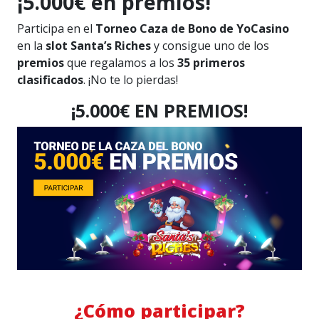
¡5.000€ en premios!
Participa en el
Torneo Caza de Bono de YoCasino
en la
slot Santa’s Riches
y consigue uno de los
premios
que regalamos a los
35 primeros
clasificados
. ¡No te lo pierdas!
¡5.000€ EN PREMIOS!
¿Cómo participar?