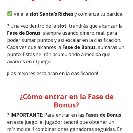
Ve a la
slot Santa’s Riches
y comienza tu partida.
? Una vez dentro de la
slot
, trandrás que alcanzar la
Fase de Bonus
, siempre usando dinero real, para
poder sumar puntos y así escalar en la clasificación.
Cada vez que alcances la
Fase de Bonus
, sumarás un
punto. Estos se irán acumulando a medida que
avances en el juego.
¡Los mejores escalarán en la clasificación!
¿Cómo entrar en la Fase de
Bonus?
?
IMPORTANTE
: Para entrar en las
Fases de Bonus
en este juego, el jugador tendrá que obtener un
mínimo de 4 combinaciones ganadoras seguidas. En