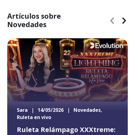
Artículos sobre
Novedades
Sara
|
14/05/2026
|
Novedades
,
Ruleta en vivo
Ruleta Relámpago XXXtreme: