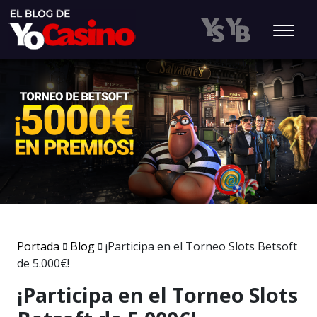
Portada
Blog
¡Participa en el Torneo Slots Betsoft
de 5.000€!
¡Participa en el Torneo Slots