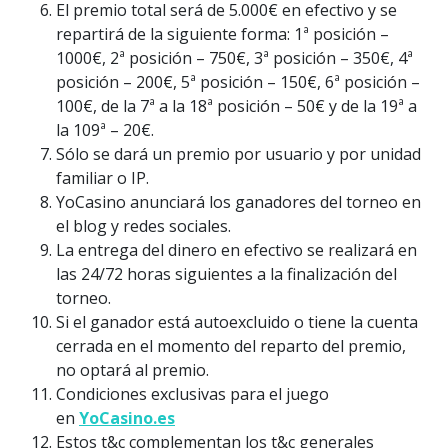
El premio total será de 5.000€ en efectivo y se
repartirá de la siguiente forma: 1ª posición –
1000€, 2ª posición – 750€, 3ª posición – 350€, 4ª
posición – 200€, 5ª posición – 150€, 6ª posición –
100€, de la 7ª a la 18ª posición – 50€ y de la 19ª a
la 109ª – 20€.
Sólo se dará un premio por usuario y por unidad
familiar o IP.
YoCasino anunciará los ganadores del torneo en
el blog y redes sociales.
La entrega del dinero en efectivo se realizará en
las 24/72 horas siguientes a la finalización del
torneo.
Si el ganador está autoexcluido o tiene la cuenta
cerrada en el momento del reparto del premio,
no optará al premio.
Condiciones exclusivas para el juego
en
YoCasino.es
Estos t&c complementan los t&c generales