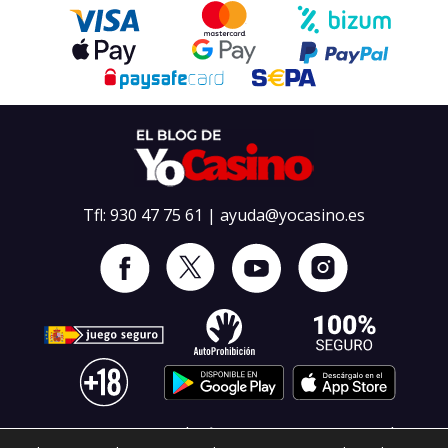
contexto, la Ruleta Relámpago XXXtreme
Leer artículo
destaca como una de las variantes más
avanzadas, combinando la emoción del casino
en vivo con multiplicadores dinámicos que
transforman cada giro. En este contexto, la
ruleta
Tfl:
930 47 75 61
|
ayuda@yocasino.es
SOBRE NOSOTROS
TÉRMINOS Y CONDICIONES