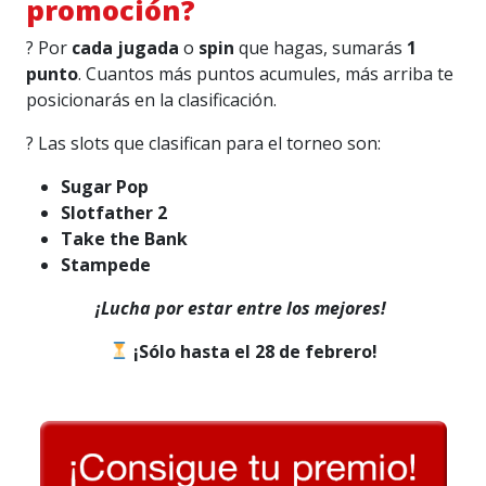
promoción?
? Por
cada jugada
o
spin
que hagas, sumarás
1
punto
. Cuantos más puntos acumules, más arriba te
posicionarás en la clasificación.
? Las slots que clasifican para el torneo son:
Sugar Pop
Slotfather 2
Take the Bank
Stampede
¡Lucha por estar entre los mejores!
¡Sólo hasta el 28 de febrero!