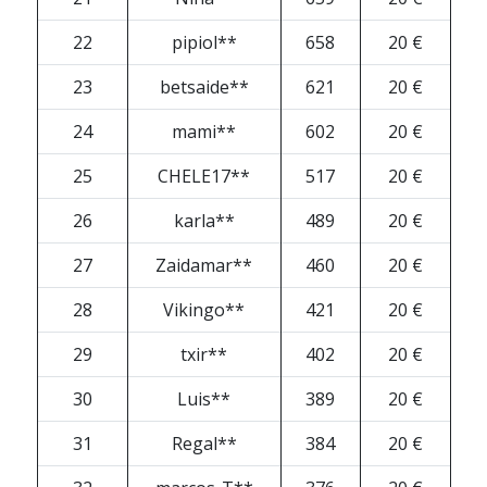
22
pipiol**
658
20 €
23
betsaide**
621
20 €
24
mami**
602
20 €
25
CHELE17**
517
20 €
26
karla**
489
20 €
27
Zaidamar**
460
20 €
28
Vikingo**
421
20 €
29
txir**
402
20 €
30
Luis**
389
20 €
31
Regal**
384
20 €