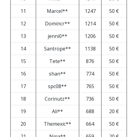
11
Marcel**
1247
50 €
12
Domincr**
1214
50 €
13
jenni0**
1206
50 €
14
Santrope**
1138
50 €
15
Tete**
876
50 €
16
shan**
774
50 €
17
spc08**
765
50 €
18
Corinutz**
736
50 €
19
Ali**
688
20 €
20
Themexic**
664
50 €
21
Nina**
659
20 €