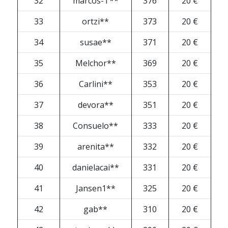
32
marcos-T**
376
20 €
33
ortzi**
373
20 €
34
susae**
371
20 €
35
Melchor**
369
20 €
36
Carlini**
353
20 €
37
devora**
351
20 €
38
Consuelo**
333
20 €
39
arenita**
332
20 €
40
danielacai**
331
20 €
41
Jansen1**
325
20 €
42
gab**
310
20 €