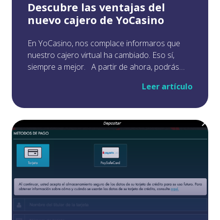
Descubre las ventajas del
nuevo cajero de YoCasino
En YoCasino, nos complace informaros que
nuestro cajero virtual ha cambiado. Eso sí,
siempre a mejor. A partir de ahora, podrás
disponer de tu dinero rápida, cómodamente y
Leer artículo
de la forma más segura posible. Y eso no es
todo, el nuevo cajero ofrece además otras
ventajas de las que tú, como jugador de casino,
te podrás beneficiar.