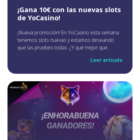
¡Gana 10€ con las nuevas slots
de YoCasino!
¡Nueva promoción! En YoCasino esta semana
tenemos slots nuevas y estamos deseando
que las pruebes todas. ¿Y qué mejor que
premiándote con un bono de 10€ ??
Leer artículo
DIVIÉRTETE Y GANA 10€ DE BONO ¡Prepárate
porque todas las semanas tenemos
preparadas grandes sorpresas para ti! ¿Cómo
participar? ?? Juega al menos 20 euros en
estas slots para