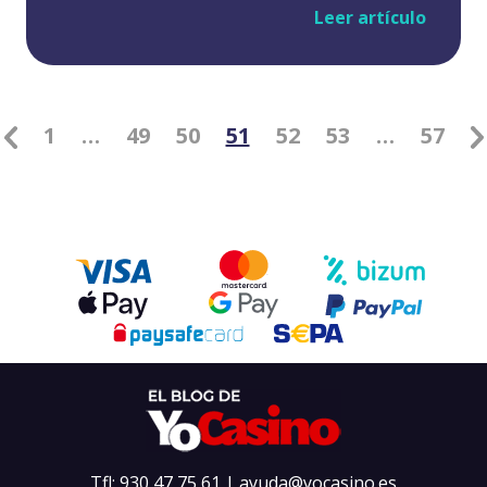
SEMANALES es Jumanji. Juega en todas las
Leer artículo
slots de YoCasino y tendrás tus tiradas gratis
cada semana en la slot Jumanji, donde podrás
formar parte de una aventura llena de acción.
PROMOCIÓN HASTA
Navegación de entradas
1
…
49
50
51
52
53
…
57
Tfl:
930 47 75 61
|
ayuda@yocasino.es