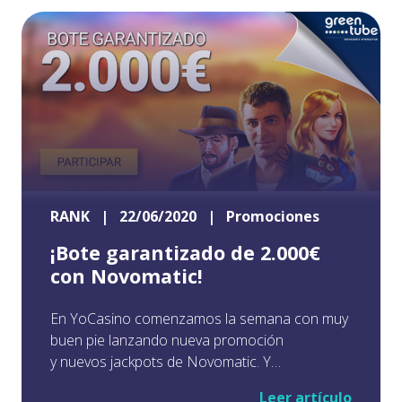
ventajas de las que tú, como jugador, te podrás
beneficiar. ¿Qué ventajas
RANK
|
22/06/2020
|
Promociones
¡Bote garantizado de 2.000€
con Novomatic!
En YoCasino comenzamos la semana con muy
buen pie lanzando nueva promoción
y nuevos jackpots de Novomatic. Y
lo mejor de todo es que al probarlos,
Leer artículo