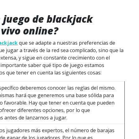
 juego de blackjack
 vivo online?
ackjack
que se adapte a nuestras preferencias de
ue jugar a través de la red sea complicado, sino que la
xtensa, y sigue en constante crecimiento con el
s importante saber qué tipo de juego estamos
os que tener en cuenta las siguientes cosas:
specífico deberemos conocer las reglas del mismo.
 mismas hará que generemos una base sólida para
o favorable. Hay que tener en cuenta que pueden
 ofrecer diferentes opciones, por lo que
s antes de lanzarnos a jugar.
os jugadores más expertos, el número de barajas
de ganar de los jugadores. Por lo que es