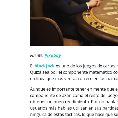
Fuente:
Pixabay
El
blackjack
es uno de los juegos de cartas
Quizá sea por el componente matemático con
en línea que más ventaja ofrece en los actua
Aunque es importante tener en mente que es
componente de azar, como el resto de juegos
obtener un buen rendimiento. Por no hablar d
usuarios más hábiles utilizan en sus partida
ninguna de estas tácticas, lo que hace que s