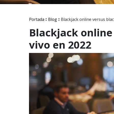
Portada
Blog
Blackjack online versus bla
Blackjack online
vivo en 2022