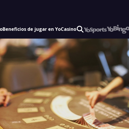
vo
Beneficios de jugar en YoCasino