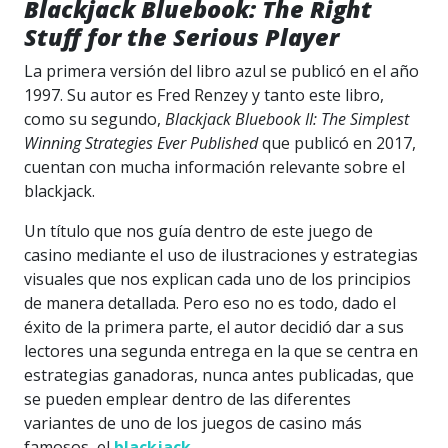
Blackjack Bluebook: The Right
Stuff for the Serious Player
La primera versión del libro azul se publicó en el año
1997. Su autor es Fred Renzey y tanto este libro,
como su segundo,
Blackjack Bluebook II: The Simplest
Winning Strategies Ever Published
que publicó en 2017,
cuentan con mucha información relevante sobre el
blackjack.
Un título que nos guía dentro de este juego de
casino mediante el uso de ilustraciones y estrategias
visuales que nos explican cada uno de los principios
de manera detallada. Pero eso no es todo, dado el
éxito de la primera parte, el autor decidió dar a sus
lectores una segunda entrega en la que se centra en
estrategias ganadoras, nunca antes publicadas, que
se pueden emplear dentro de las diferentes
variantes de uno de los juegos de casino más
famosos, el
blackjack
.