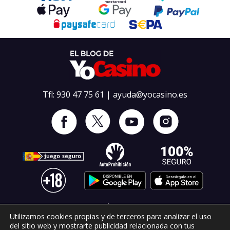
rendir cuando quieras. La estrategia de
blackjack surrender tiene reglas específicas. En
esta guía, te explicamos qué es el blackjack
surrender, los tipos de rendición
Tfl:
930 47 75 61
|
ayuda@yocasino.es
SOBRE NOSOTROS
TÉRMINOS Y CONDICIONES
Utilizamos cookies propias y de terceros para analizar el uso
POLÍTICA DE PRIVACIDAD
JUEGO AUTORIZADO
del sitio web y mostrarte publicidad relacionada con tus