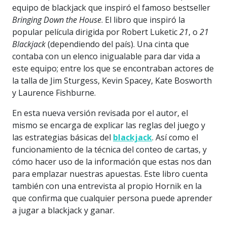
equipo de blackjack que inspiró el famoso bestseller
Bringing Down the House
. El libro que inspiró la
popular película dirigida por Robert Luketic
21
, o
21
Blackjack
(dependiendo del país). Una cinta que
contaba con un elenco inigualable para dar vida a
este equipo; entre los que se encontraban actores de
la talla de Jim Sturgess, Kevin Spacey, Kate Bosworth
y Laurence Fishburne.
En esta nueva versión revisada por el autor, el
mismo se encarga de explicar las reglas del juego y
las estrategias básicas del
blackjack
. Así como el
funcionamiento de la técnica del conteo de cartas, y
cómo hacer uso de la información que estas nos dan
para emplazar nuestras apuestas. Este libro cuenta
también con una entrevista al propio Hornik en la
que confirma que cualquier persona puede aprender
a jugar a blackjack y ganar.