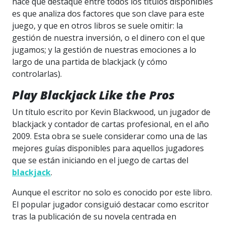
hace que destaque entre todos los títulos disponibles
es que analiza dos factores que son clave para este
juego, y que en otros libros se suele omitir: la
gestión de nuestra inversión, o el dinero con el que
jugamos; y la gestión de nuestras emociones a lo
largo de una partida de blackjack (y cómo
controlarlas).
Play Blackjack Like the Pros
Un título escrito por Kevin Blackwood, un jugador de
blackjack y contador de cartas profesional, en el año
2009. Esta obra se suele considerar como una de las
mejores guías disponibles para aquellos jugadores
que se están iniciando en el juego de cartas del
blackjack
.
Aunque el escritor no solo es conocido por este libro.
El popular jugador consiguió destacar como escritor
tras la publicación de su novela centrada en