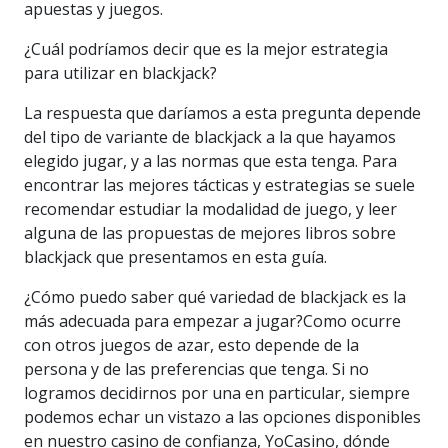
apuestas y juegos.
¿Cuál podríamos decir que es la mejor estrategia
para utilizar en blackjack?
La respuesta que daríamos a esta pregunta depende
del tipo de variante de blackjack a la que hayamos
elegido jugar, y a las normas que esta tenga. Para
encontrar las mejores tácticas y estrategias se suele
recomendar estudiar la modalidad de juego, y leer
alguna de las propuestas de mejores libros sobre
blackjack que presentamos en esta guía.
¿Cómo puedo saber qué variedad de blackjack es la
más adecuada para empezar a jugar?Como ocurre
con otros juegos de azar, esto depende de la
persona y de las preferencias que tenga. Si no
logramos decidirnos por una en particular, siempre
podemos echar un vistazo a las opciones disponibles
en nuestro casino de confianza, YoCasino, dónde