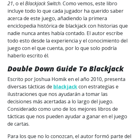
21
, o el
Blackjack Switch
. Como vemos, este libro
incluye todo lo que cada jugador ha querido saber
acerca de este juego, añadiendo la primera
enciclopedia histórica de blackjack con historias que
nadie nunca antes había contado. El autor escribe
todo esto desde la experiencia y el conocimiento del
juego con el que cuenta, por lo que solo podría
haberlo escrito él.
Double Down Guide To Blackjack
Escrito por Joshua Homik en el año 2010, presenta
diversas tácticas de
blackjack
con estrategias e
ilustraciones que nos ayudarán a tomar las
decisiones más acertadas a lo largo del juego.
Considerado como uno de los mejores libros de
tácticas que nos pueden ayudar a ganar en el juego
de cartas.
Para los que no lo conozcan, el autor formó parte del