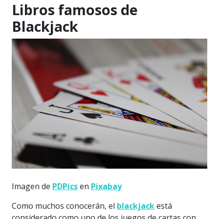
Libros famosos de
Blackjack
Imagen de
PDPics
en
Pixabay
Como muchos conocerán, el
blackjack
está
considerado como uno de los juegos de cartas con