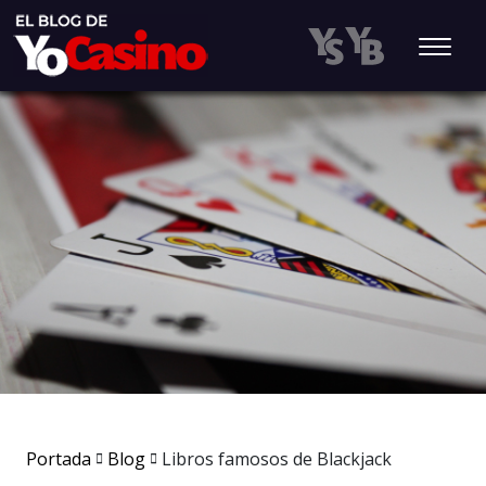
Portada
Blog
Libros famosos de Blackjack