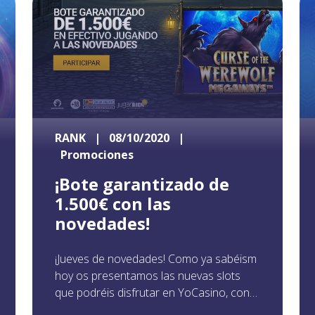
últimas novedades en slots de NetEnt, la
respuesta
RANK
|
08/10/2020
|
Promociones
¡Bote garantizado de
1.500€ con las
novedades!
¡Jueves de novedades! Como ya sabéism
hoy os presentamos las nuevas slots
que podréis disfrutar en YoCasino, con
las que además ¡podrás participar en el