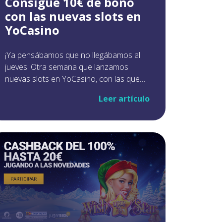
Consigue 10€ de bono
con las nuevas slots en
YoCasino
¡Ya pensábamos que no llegábamos al
jueves! Otra semana que lanzamos
nuevas slots en YoCasino, con las que
podrás conseguir un bono de 10€ al
Leer artículo
jugar en ellas. ¿Quieres saber cuáles
son? ¡DESCUBREA LAS NUEVAS SLOTS!
¿Cómo participar? ?? Diviértete jugando
al menos 20€ de dinero real en las
nuevas slots y recibe un bono