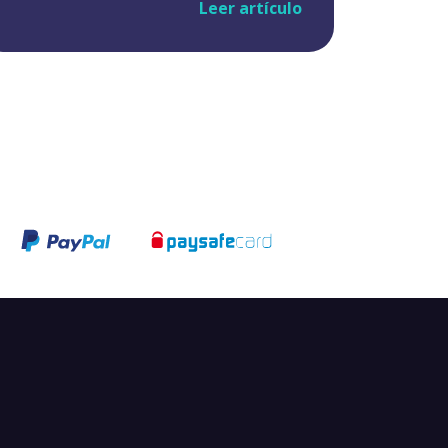
Leer artículo
videobingos. ¿Quieres saber más? ¡JUEGA
A LOS VIDEOBINGOS Y GANA 10€!
¿Cómo participar? ?? Diviértete jugando
al menos 20€ de dinero real en
cualquiera de nuestros videobingos y
recibe un bono