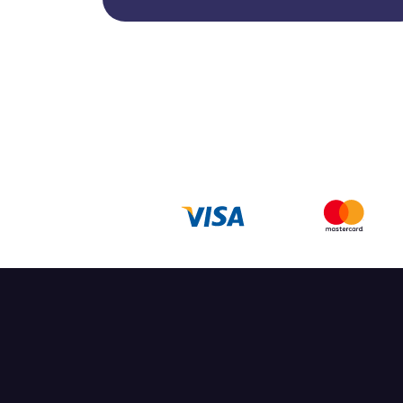
¿CÓMO PARTICIPAR?
Diviértete
jugando a cualquiera de nuestras ruletas
en vivo durante el periodo promocional:
Ruleta en Vivo Ruleta en Vivo Francesa
Navegación de entra
Ruleta Bola Rápida