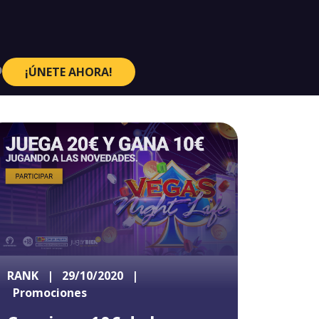
190 ARTÍCULOS
¡ÚNETE AHORA!
RANK
|
29/10/2020
|
Promociones