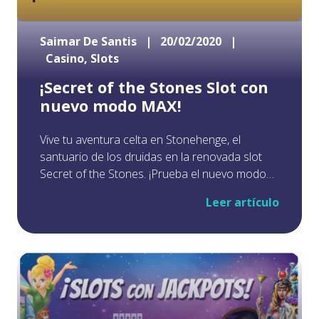
Saimar De Santis
|
20/02/2020
|
Casino
,
Slots
¡Secret of the Stones Slot con
nuevo modo MAX!
Vive tu aventura celta en Stonehenge, el
santuario de los druidas en la renovada slot
Secret of the Stones. ¡Prueba el nuevo modo
MAX! Juega ahora con más free spins,
Leer artículo
multiplicadores y símbolos comodín
adicionales. SECRET OF THE STONES EN
YOCASINO Diviértete girando sus 5 rodillos en
un bosque nebuloso tranquilo y gana grandes
premios.