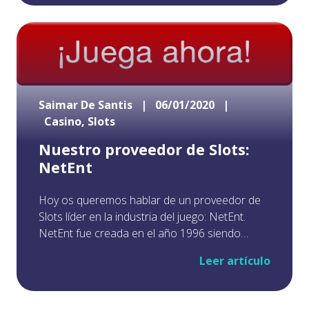
piratas, algo novedoso que te llamará la
atención.
Saimar De Santis
|
06/01/2020
|
Casino
,
Slots
Nuestro proveedor de Slots:
NetEnt
Hoy os queremos hablar de un proveedor de
Slots líder en la industria del juego: NetEnt.
NetEnt fue creada en el año 1996 siendo
pionera en la industria de los casinos online en
Leer artículo
esta época. A día de hoy, es un gigante del ocio
online y se ha posicionado como una marca
sólida en el