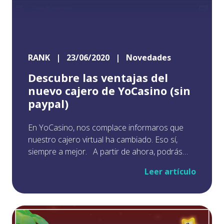
RANK
|
23/06/2020
|
Novedades
Descubre las ventajas del
nuevo cajero de YoCasino (sin
paypal)
En YoCasino, nos complace informaros que
nuestro cajero virtual ha cambiado. Eso sí,
siempre a mejor. A partir de ahora, podrás
disponer de tu dinero rápida, cómodamente y
Leer artículo
de la forma más segura posible. Y eso no es
todo, el nuevo cajero ofrece además otras
ventajas de las que tú, como jugador, te podrás
beneficiar. ¿Qué ventajas