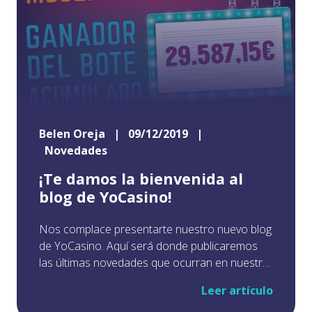
Belen Oreja
|
09/12/2019
|
Novedades
¡Te damos la bienvenida al
blog de YoCasino!
Nos complace presentarte nuestro nuevo blog
de YoCasino. Aquí será donde publicaremos
las últimas novedades que ocurran en nuestro
casino online, para que puedas estar siempre
Leer artículo
al tanto de todas nuestras promociones y ser