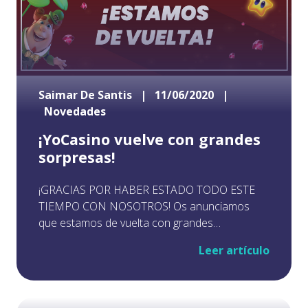
Saimar De Santis
|
11/06/2020
|
Novedades
¡YoCasino vuelve con grandes
sorpresas!
¡GRACIAS POR HABER ESTADO TODO ESTE
TIEMPO CON NOSOTROS! Os anunciamos
que estamos de vuelta con grandes
sorpresas… ¡atent@s al blog y redes sociales!
Leer artículo
Nuevas promociones, nuevos juegos y
diversión sin límite te esperan en nuestro
casino online. Regístrate ahora y obtén 5€
gratis y además, con tu Bono de Bienvenida