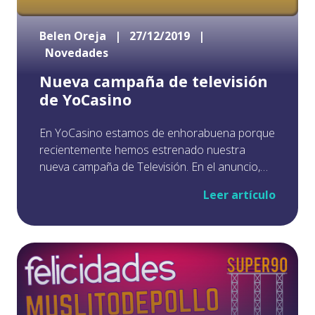
Belen Oreja
|
27/12/2019
|
Novedades
Nueva campaña de televisión
de YoCasino
En YoCasino estamos de enhorabuena porque
recientemente hemos estrenado nuestra
nueva campaña de Televisión. En el anuncio,
que se emitirá en una gran variedad de canales
Leer artículo
de televisión, mostramos la amplia oferta de
Juegos de Casino que ofrece YoCasino, así
como el Bono de Bienvenida del 200% del
primer depósito, hasta un máximo de 200€